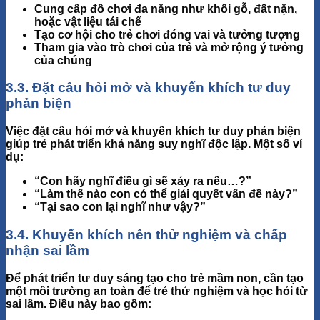
Cung cấp đồ chơi đa năng như khối gỗ, đất nặn,
hoặc vật liệu tái chế
Tạo cơ hội cho trẻ chơi đóng vai và tưởng tượng
Tham gia vào trò chơi của trẻ và mở rộng ý tưởng
của chúng
3.3. Đặt câu hỏi mở và khuyến khích tư duy
phản biện
Việc đặt câu hỏi mở và khuyến khích tư duy phản biện
giúp trẻ
phát triển khả năng suy nghĩ độc lập
. Một số ví
dụ:
“Con hãy nghĩ điều gì sẽ xảy ra nếu…?”
“Làm thế nào con có thể giải quyết vấn đề này?”
“Tại sao con lại nghĩ như vậy?”
3.4. Khuyến khích nên thử nghiệm và chấp
nhận sai lầm
Để phát triển tư duy sáng tạo cho trẻ mầm non, cần tạo
một môi trường
an toàn
để trẻ thử nghiệm và học hỏi từ
sai lầm. Điều này bao gồm: