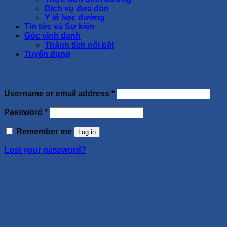
Dịch vụ đưa đón
Y tế học đường
Tin tức và Sự kiện
Góc vinh danh
Thành tích nổi bật
Tuyển dụng
Login
Username or email address
*
Password
*
Remember me
Log in
Lost your password?