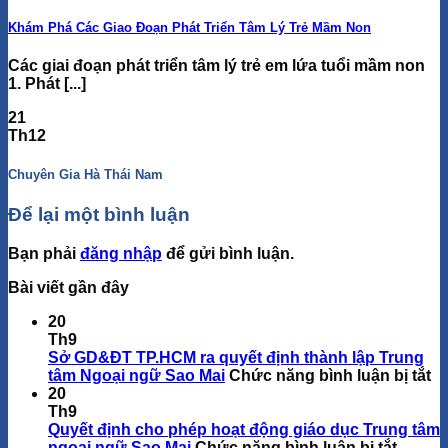
Khám Phá Các Giao Đoạn Phát Triển Tâm Lý Trẻ Mầm Non
Các giai đoạn phát triển tâm lý trẻ em lứa tuổi mầm non
1. Phát [...]
21
Th12
Chuyên Gia Hà Thái Nam
Để lại một bình luận
Bạn phải
đăng nhập
để gửi bình luận.
Bài viết gần đây
20
Th9
Sở GD&ĐT TP.HCM ra quyết định thành lập Trung
ở
tâm Ngoại ngữ Sao Mai
Chức năng bình luận bị tắt
S
20
G
Th9
T
Quyết định cho phép hoạt động giáo dục Trung tâm
ở
ra
ngoại ngữ Sao Mai
Chức năng bình luận bị tắt