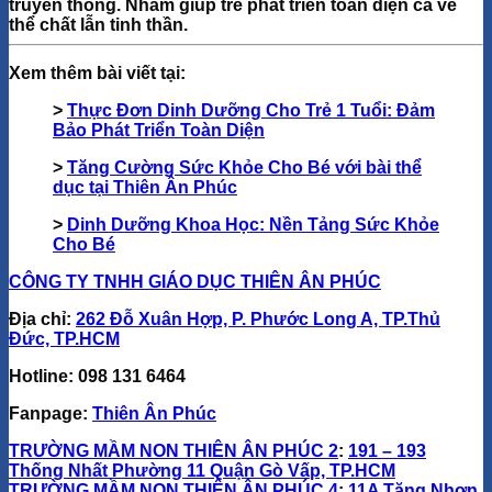
truyền thống. Nhằm giúp trẻ phát triển toàn diện cả về
thể chất lẫn tinh thần.
Xem thêm bài viết tại:
>
Thực Đơn Dinh Dưỡng Cho Trẻ 1 Tuổi: Đảm
Bảo Phát Triển Toàn Diện
>
Tăng Cường Sức Khỏe Cho Bé với bài thể
dục tại Thiên Ân Phúc
>
Dinh Dưỡng Khoa Học: Nền Tảng Sức Khỏe
Cho Bé
CÔNG TY TNHH GIÁO DỤC THIÊN ÂN PHÚC
Địa chỉ:
262 Đỗ Xuân Hợp, P. Phước Long A, TP.Thủ
Đức, TP.HCM
Hotline:
098 131 6464
Fanpage
:
Thiên Ân Phúc
TRƯỜNG MẦM NON THIÊN ÂN PHÚC 2
:
191 – 193
Thống Nhất Phường 11 Quận Gò Vấp, TP.HCM
TRƯỜNG MẦM NON THIÊN ÂN PHÚC 4
:
11A Tăng Nhơn