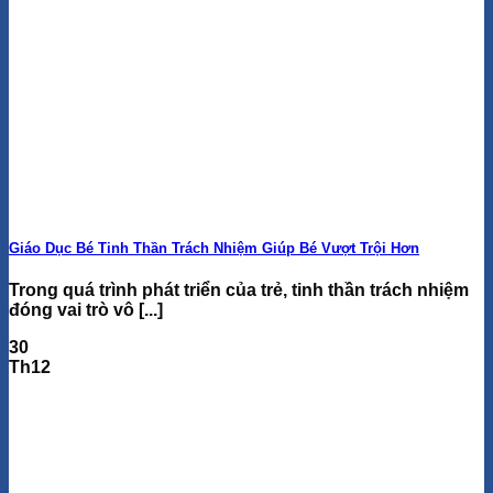
Giáo Dục Bé Tinh Thần Trách Nhiệm Giúp Bé Vượt Trội Hơn
Trong quá trình phát triển của trẻ, tinh thần trách nhiệm
đóng vai trò vô [...]
30
Th12