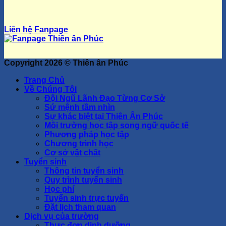
Liên hệ Fanpage
Copyright 2026 ©
Thiên ân Phúc
Trang Chủ
Về Chúng Tôi
Đội Ngũ Lãnh Đạo Từng Cơ Sở
Sứ mệnh tầm nhìn
Sự khác biệt tại Thiên Ân Phúc
Môi trường học tập song ngữ quốc tế
Phương pháp học tập
Chương trình học
Cơ sở vật chất
Tuyển sinh
Thông tin tuyển sinh
Quy trình tuyển sinh
Học phí
Tuyển sinh trực tuyến
Đặt lịch tham quan
Dịch vụ của trường
Thực đơn dinh dưỡng