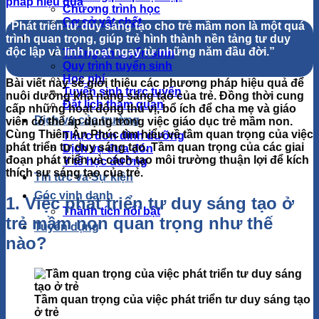
Chương trình học
Cơ sở vật chất
“Phát triển tư duy sáng tạo cho trẻ mầm non là một quá
Tuyển sinh
trình quan trọng, giúp trẻ hình thành nền tảng tư duy
độc lập và linh hoạt ngay từ những năm đầu đời.”
Thông tin tuyển sinh
Quy trình tuyển sinh
Học phí
Bài viết này sẽ giới thiệu các phương pháp hiệu quả để
Tuyển sinh trực tuyến
nuôi dưỡng khả năng sáng tạo của trẻ. Đồng thời cung
Đặt lịch tham quan
cấp những hoạt động thú vị, bổ ích để cha mẹ và giáo
Dịch vụ của trường
viên có thể áp dụng trong việc giáo dục trẻ mầm non.
Cùng Thiên Ân Phúc tìm hiểu về tầm quan trọng của việc
Thực đơn dinh dưỡng
phát triển tư duy sáng tạo. Tầm quan trọng của các giai
Dịch vụ đưa đón
đoạn phát triển và cách tạo môi trường thuận lợi để kích
Y tế học đường
thích sự sáng tạo của trẻ.
Tin tức và Sự kiện
Góc vinh danh
1. Việc phát triển tư duy sáng tạo ở
Thành tích nổi bật
trẻ mầm non quan trọng như thế
Tuyển dụng
nào?
Tầm quan trọng của việc phát triển tư duy sáng tạo
ở trẻ