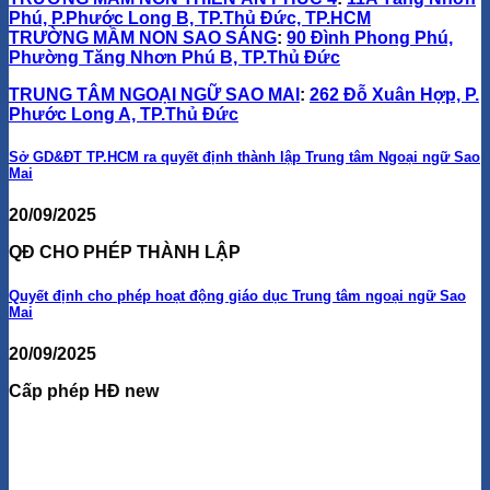
Phú, P.Phước Long B, TP.Thủ Đức, TP.HCM
TRƯỜNG MẦM NON SAO SÁNG
:
90 Đình Phong Phú,
Phường Tăng Nhơn Phú B, TP.Thủ Đức
TRUNG TÂM NGOẠI NGỮ SAO MAI
:
262 Đỗ Xuân Hợp, P.
Phước Long A, TP.Thủ Đức
Sở GD&ĐT TP.HCM ra quyết định thành lập Trung tâm Ngoại ngữ Sao
Mai
20/09/2025
QĐ CHO PHÉP THÀNH LẬP
Quyết định cho phép hoạt động giáo dục Trung tâm ngoại ngữ Sao
Mai
20/09/2025
Cấp phép HĐ new