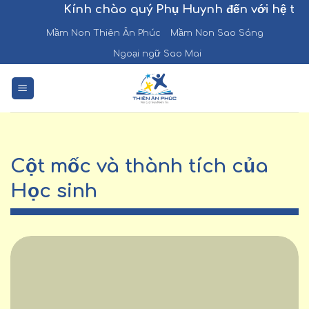
Chuyển
Kính chào quý Phụ Huynh đến với hệ thố
đến
Mầm Non Thiên Ân Phúc
Mầm Non Sao Sáng
nội
Ngoại ngữ Sao Mai
dung
Cột mốc và thành tích của
Học sinh