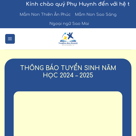
Chuyển
Kính chào quý Phụ Huynh đến với hệ thố
đến
Mầm Non Thiên Ân Phúc
Mầm Non Sao Sáng
nội
Ngoại ngữ Sao Mai
dung
THÔNG BÁO TUYỂN SINH NĂM
HỌC 2024 – 2025