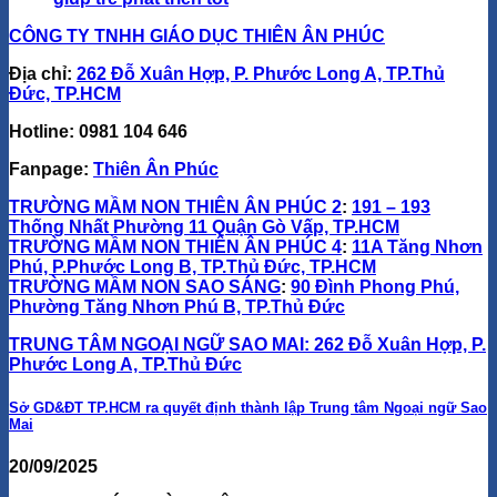
CÔNG TY TNHH GIÁO DỤC THIÊN ÂN PHÚC
Địa chỉ:
262 Đỗ Xuân Hợp, P. Phước Long A, TP.Thủ
Đức, TP.HCM
Hotline:
0981 104 646
Fanpage
:
Thiên Ân Phúc
TRƯỜNG MẦM NON THIÊN ÂN PHÚC 2
:
191 – 193
Thống Nhất Phường 11 Quận Gò Vấp, TP.HCM
TRƯỜNG MẦM NON THIÊN ÂN PHÚC 4
:
11A Tăng Nhơn
Phú, P.Phước Long B, TP.Thủ Đức, TP.HCM
TRƯỜNG MẦM NON SAO SÁNG
:
90 Đình Phong Phú,
Phường Tăng Nhơn Phú B, TP.Thủ Đức
TRUNG TÂM NGOẠI NGỮ SAO MAI:
262 Đỗ Xuân Hợp, P.
Phước Long A, TP.Thủ Đức
Sở GD&ĐT TP.HCM ra quyết định thành lập Trung tâm Ngoại ngữ Sao
Mai
20/09/2025