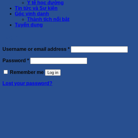
Y tế học đường
Tin tức và Sự kiện
Góc vinh danh
Thành tích nổi bật
Tuyển dụng
Login
Username or email address
*
Password
*
Remember me
Log in
Lost your password?