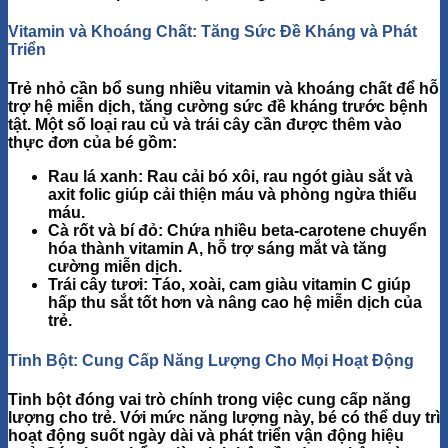
Vitamin và Khoáng Chất: Tăng Sức Đề Kháng và Phát
Triển
Trẻ nhỏ cần bổ sung nhiều
vitamin và khoáng chất
để hỗ
trợ hệ miễn dịch, tăng cường sức đề kháng trước bệnh
tật. Một số loại rau củ và trái cây cần được thêm vào
thực đơn của bé gồm:
Rau lá xanh
: Rau cải bó xôi, rau ngót giàu
sắt
và
axit folic
giúp cải thiện máu và phòng ngừa thiếu
máu.
Cà rốt và bí đỏ
: Chứa nhiều
beta-carotene
chuyển
hóa thành vitamin A, hỗ trợ sáng mắt và tăng
cường miễn dịch.
Trái cây tươi
: Táo, xoài, cam giàu vitamin C giúp
hấp thu sắt tốt hơn và nâng cao hệ miễn dịch của
trẻ.
Tinh Bột: Cung Cấp Năng Lượng Cho Mọi Hoạt Động
Tinh bột đóng vai trò chính trong việc cung cấp năng
lượng cho trẻ. Với mức năng lượng này, bé có thể duy trì
hoạt động suốt ngày dài và phát triển vận động hiệu