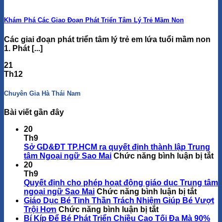
Khám Phá Các Giao Đoạn Phát Triển Tâm Lý Trẻ Mầm Non
Các giai đoạn phát triển tâm lý trẻ em lứa tuổi mầm non
1. Phát [...]
21
Th12
Chuyên Gia Hà Thái Nam
Bài viết gần đây
20
Th9
Sở GD&ĐT TP.HCM ra quyết định thành lập Trung
ở
tâm Ngoại ngữ Sao Mai
Chức năng bình luận bị tắt
S
20
G
Th9
T
Quyết định cho phép hoạt động giáo dục Trung tâm
ở
ra
ngoại ngữ Sao Mai
Chức năng bình luận bị tắt
Quyết
qu
Giáo Dục Bé Tinh Thần Trách Nhiệm Giúp Bé Vượt
ở
định
đị
Trội Hơn
Chức năng bình luận bị tắt
Giáo
cho
th
Bí Kíp Để Bé Phát Triển Chiều Cao Tối Đa Mà 90%