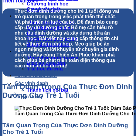
Chương trình học
Cơ sở vật chất
Thực đơn dinh dưỡng cho trẻ 1 tuổi
đóng vai
Tuyển sinh
trò quan trọng trong việc phát triển thể chất.
Và phát triển trí tuệ của bé. Để đảm bảo cung
Thông tin tuyển sinh
cấp đầy đủ dưỡng chất. Bố mẹ cần hiểu rõ
Quy trình tuyển sinh
nhu cầu dinh dưỡng và xây dựng bữa ăn
Học phí
khoa học. Bài viết này cung cấp thông tin chi
Tuyển sinh trực tuyến
tiết về thực đơn phù hợp. Mẹo giúp bé ăn
Đặt lịch tham quan
ngon miệng và lời khuyên từ chuyên gia dinh
Dịch vụ của trường
dưỡng. Hãy cùng Thiên Ân Phúc khám phá
Thực đơn dinh dưỡng
cách giúp bé phát triển toàn diện thông qua
Dịch vụ đưa đón
các món ăn bổ dưỡng!
Y tế học đường
Tin tức và Sự kiện
Góc vinh danh
Tầm Quan Trọng Của Thực Đơn Dinh
Thành tích nổi bật
Dưỡng Cho Trẻ 1 Tuổi
Tuyển dụng
Tầm Quan Trọng Của Thực Đơn Dinh Dưỡng Cho Trẻ
Tầm Quan Trọng Của Thực Đơn Dinh Dưỡng
Cho Trẻ 1 Tuổi