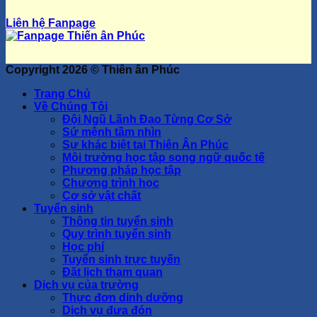
Liên hệ Fanpage
Copyright 2026 ©
Thiên ân Phúc
Trang Chủ
Về Chúng Tôi
Đội Ngũ Lãnh Đạo Từng Cơ Sở
Sứ mệnh tầm nhìn
Sự khác biệt tại Thiên Ân Phúc
Môi trường học tập song ngữ quốc tế
Phương pháp học tập
Chương trình học
Cơ sở vật chất
Tuyển sinh
Thông tin tuyển sinh
Quy trình tuyển sinh
Học phí
Tuyển sinh trực tuyến
Đặt lịch tham quan
Dịch vụ của trường
Thực đơn dinh dưỡng
Dịch vụ đưa đón