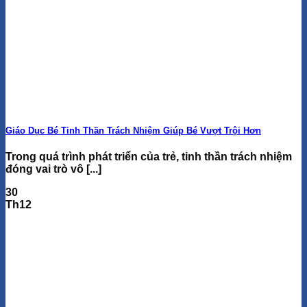
Giáo Dục Bé Tinh Thần Trách Nhiệm Giúp Bé Vượt Trội Hơn
Trong quá trình phát triển của trẻ, tinh thần trách nhiệm
đóng vai trò vô [...]
30
Th12