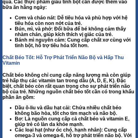
quả. Các thực phẩm giàu tinh bột cần được thêm vào
bữa ăn hằng ngày:
Cơm và cháo nát
: Dễ tiêu hóa và phù hợp với hệ
tiêu hóa còn non nớt của trẻ.
Bún, mì, và phở
: Đổi bữa để bé không cảm thấy
nhàm chán, giúp kích thích vị giác của trẻ.
Bánh mì nguyên cám
: Cung cấp chất xơ cùng với
tinh bột, hỗ trợ tiêu hóa tốt hơn.
Chất Béo Tốt: Hỗ Trợ Phát Triển Não Bộ và Hấp Thu
Vitamin
Chất béo
không chỉ cung cấp năng lượng mà còn giúp
trẻ hấp thụ các vitamin tan trong dầu (A, D, E, K). Đặc
biệt, chất béo còn rất quan trọng cho sự phát triển não
bộ của trẻ. Những nguồn chất béo tốt cần có trong khẩu
phần ăn gồm:
Dầu ô-liu
và
dầu hạt cải
: Chứa nhiều chất béo
không bão hòa, tốt cho tim mạch và não bộ.
Bơ
: Là nguồn cung cấp cả chất béo và vitamin E,
giúp trẻ có làn da khỏe mạnh.
Các loại hạt
(như óc chó, hạnh nhân): Cung cấp
omega-3 và omega-6, hỗ trợ phát triển não bộ. Với