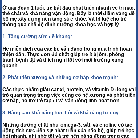
Ở giai đoạn 1 tuổi, trẻ bắt đầu phát triển nhanh về
trí não
,
thể chất
và
khả năng vận động
. Đây là thời điểm vàng để
bố mẹ xây dựng nền tảng sức khỏe. Và trí tuệ cho trẻ
thông qua chế độ dinh dưỡng khoa học và hợp lý.
1. Tăng cường sức đề kháng:
Hệ miễn dịch của các bé vẫn đang trong quá trình hoàn
thiện dần. Thực đơn đủ chất giúp trẻ ít bị ốm, phòng
tránh bệnh tật và thích nghi tốt với môi trường xung
quanh.
2. Phát triển xương và những cơ bắp khỏe mạnh:
Các thực phẩm giàu
canxi, protein
, và
vitamin D
đóng vai
trò quan trọng trong việc củng cố hệ xương và phát triển
cơ bắp, hỗ trợ trẻ tập đi và vận động linh hoạt hơn.
3. Nâng cao khả năng học hỏi và khả năng tư duy:
Những dưỡng chất như
omega-3
,
sắt
, và
choline
có tác
động tích cực đến sự phát triển của não bộ, giúp trẻ học
hỏi nhanh, ghi nhớ tốt và trở nên năng động trong các