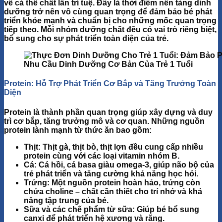
về cả thể chất lẫn trí tuệ. Đây là thời điểm
nền tảng dinh
dưỡng
trở nên vô cùng quan trọng để đảm bảo bé phát
triển khỏe mạnh và chuẩn bị cho những mốc quan trọng
tiếp theo. Mỗi nhóm dưỡng chất đều có vai trò riêng biệt,
bổ sung cho sự phát triển toàn diện của trẻ.
Nhu Cầu Dinh Dưỡng Cơ Bản Của Trẻ 1 Tuổi
Protein: Hỗ Trợ Phát Triển Cơ Bắp và Tăng Trưởng Toàn
Diện
Protein
là thành phần quan trọng giúp xây dựng và duy
trì cơ bắp, tăng trưởng mô và cơ quan. Những nguồn
protein lành mạnh từ thức ăn bao gồm:
Thịt
: Thịt gà, thịt bò, thịt lợn đều cung cấp nhiều
protein cùng với các loại vitamin nhóm B.
Cá
: Cá hồi, cá basa giàu
omega-3
, giúp não bộ của
trẻ phát triển và tăng cường khả năng học hỏi.
Trứng
: Một nguồn protein hoàn hảo, trứng còn
chứa
choline
– chất cần thiết cho trí nhớ và khả
năng tập trung của bé.
Sữa và các chế phẩm từ sữa
: Giúp bé bổ sung
canxi để phát triển hệ xương và răng.