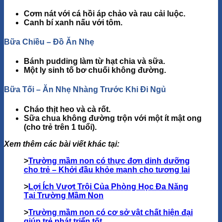
Cơm nát với
cá hồi áp chảo
và rau cải luộc.
Canh bí xanh nấu với tôm.
Bữa Chiều – Đồ Ăn Nhẹ
Bánh pudding làm từ hạt chia và sữa.
Một ly
sinh tố bơ chuối
không đường.
Bữa Tối – Ăn Nhẹ Nhàng Trước Khi Đi Ngủ
Cháo thịt heo và cà rốt
.
Sữa chua không đường trộn với một ít mật ong
(cho trẻ trên 1 tuổi).
Xem thêm các bài viết khác tại:
>
Trường mầm non có thực đơn dinh dưỡng
cho trẻ – Khởi đầu khỏe mạnh cho tương lai
>
Lợi Ích Vượt Trội Của Phòng Học Đa Năng
Tại Trường Mầm Non
>
Trường mầm non có cơ sở vật chất hiện đại
giúp trẻ phát triển tốt