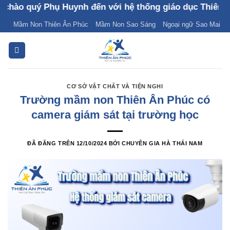
Chuyển
 quý Phụ Huynh đến với hệ thống giáo dục Thiên Ân Phú
đến
Mầm Non Thiên Ân Phúc
Mầm Non Sao Sáng
Ngoại ngữ Sao Mai
nội
dung
CƠ SỞ VẬT CHẤT VÀ TIỆN NGHI
Trường mầm non Thiên Ân Phúc có
camera giám sát tại trường học
ĐÃ ĐĂNG TRÊN
12/10/2024
BỞI
CHUYÊN GIA HÀ THÁI NAM