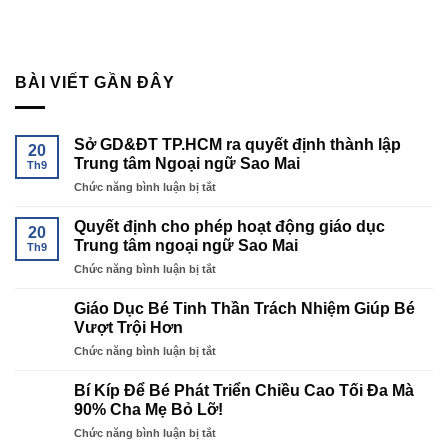
BÀI VIẾT GẦN ĐÂY
Sở GD&ĐT TP.HCM ra quyết định thành lập
20
Trung tâm Ngoại ngữ Sao Mai
Th9
ở
Chức năng bình luận bị tắt
Sở
GD&ĐT
Quyết định cho phép hoạt động giáo dục
20
TP.HCM
Trung tâm ngoại ngữ Sao Mai
Th9
ra
ở
Chức năng bình luận bị tắt
quyết
Quyết
định
định
thành
Giáo Dục Bé Tinh Thần Trách Nhiệm Giúp Bé
cho
lập
Vượt Trội Hơn
phép
Trung
ở
Chức năng bình luận bị tắt
hoạt
tâm
Giáo
động
Ngoại
Dục
giáo
Bí Kíp Để Bé Phát Triển Chiều Cao Tối Đa Mà
ngữ
Bé
dục
90% Cha Mẹ Bỏ Lỡ!
Sao
Tinh
Trung
Mai
ở
Chức năng bình luận bị tắt
Thần
tâm