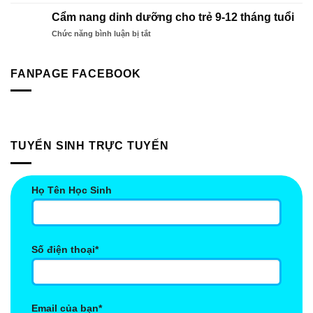
Bí
Trách
ngoại
Kíp
Nhiệm
Cẩm nang dinh dưỡng cho trẻ 9-12 tháng tuổi
ngữ
Để
Giúp
Sao
ở
Chức năng bình luận bị tắt
Bé
Bé
Mai
Cẩm
Phát
Vượt
nang
Triển
Trội
dinh
FANPAGE FACEBOOK
Chiều
Hơn
dưỡng
Cao
cho
Tối
trẻ
Đa
9-
Mà
12
90%
tháng
Cha
TUYỂN SINH TRỰC TUYẾN
tuổi
Mẹ
Bỏ
Lỡ!
Họ Tên Học Sinh
Số điện thoại*
Email của bạn*