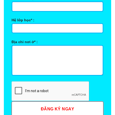
Hệ lớp học* :
Địa chỉ nơi ở* :