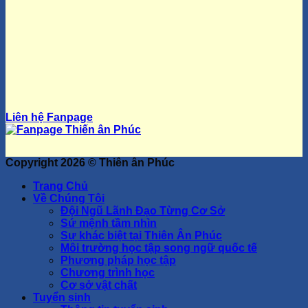
Liên hệ Fanpage
Copyright 2026 ©
Thiên ân Phúc
Trang Chủ
Về Chúng Tôi
Đội Ngũ Lãnh Đạo Từng Cơ Sở
Sứ mệnh tầm nhìn
Sự khác biệt tại Thiên Ân Phúc
Môi trường học tập song ngữ quốc tế
Phương pháp học tập
Chương trình học
Cơ sở vật chất
Tuyển sinh