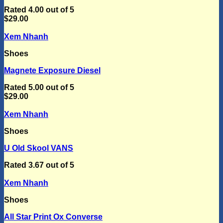
Rated
4.00
out of 5
$
29.00
Xem Nhanh
Shoes
Magnete Exposure Diesel
Rated
5.00
out of 5
$
29.00
Xem Nhanh
Shoes
U Old Skool VANS
Rated
3.67
out of 5
Xem Nhanh
Shoes
All Star Print Ox Converse