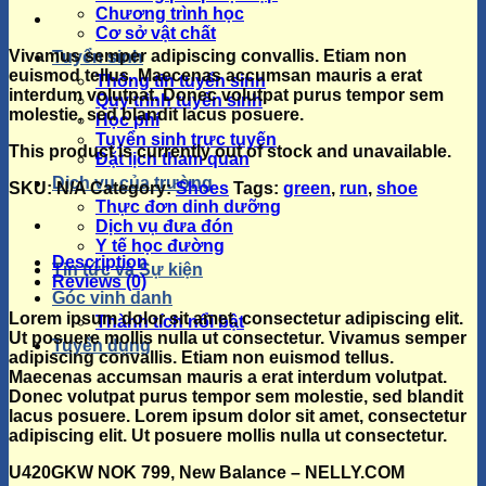
Chương trình học
Cơ sở vật chất
Vivamus semper adipiscing convallis. Etiam non
Tuyển sinh
euismod tellus. Maecenas accumsan mauris a erat
Thông tin tuyển sinh
interdum volutpat. Donec volutpat purus tempor sem
Quy trình tuyển sinh
molestie, sed blandit lacus posuere.
Học phí
Tuyển sinh trực tuyến
This product is currently out of stock and unavailable.
Đặt lịch tham quan
Dịch vụ của trường
SKU:
N/A
Category:
Shoes
Tags:
green
,
run
,
shoe
Thực đơn dinh dưỡng
Dịch vụ đưa đón
Y tế học đường
Description
Tin tức và Sự kiện
Reviews (0)
Góc vinh danh
Lorem ipsum dolor sit amet, consectetur adipiscing elit.
Thành tích nổi bật
Ut posuere mollis nulla ut consectetur. Vivamus semper
Tuyển dụng
adipiscing convallis. Etiam non euismod tellus.
Maecenas accumsan mauris a erat interdum volutpat.
Donec volutpat purus tempor sem molestie, sed blandit
lacus posuere. Lorem ipsum dolor sit amet, consectetur
adipiscing elit. Ut posuere mollis nulla ut consectetur.
U420GKW NOK 799, New Balance – NELLY.COM