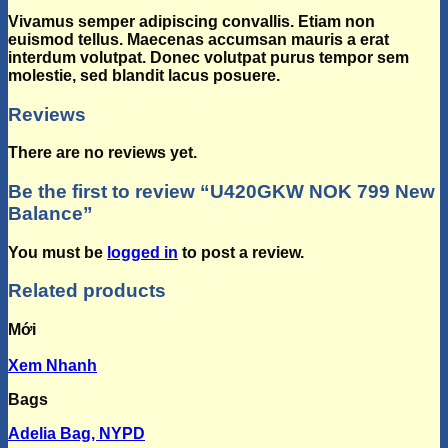
Vivamus semper adipiscing convallis. Etiam non
euismod tellus. Maecenas accumsan mauris a erat
interdum volutpat. Donec volutpat purus tempor sem
molestie, sed blandit lacus posuere.
Reviews
There are no reviews yet.
Be the first to review “U420GKW NOK 799 New
Balance”
You must be
logged in
to post a review.
Related products
Mới
Xem Nhanh
Bags
Adelia Bag, NYPD