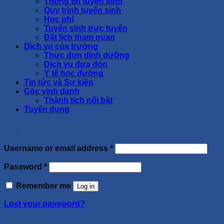
Thông tin tuyển sinh
Quy trình tuyển sinh
Học phí
Tuyển sinh trực tuyến
Đặt lịch tham quan
Dịch vụ của trường
Thực đơn dinh dưỡng
Dịch vụ đưa đón
Y tế học đường
Tin tức và Sự kiện
Góc vinh danh
Thành tích nổi bật
Tuyển dụng
Login
Username or email address
*
Password
*
Remember me
Log in
Lost your password?