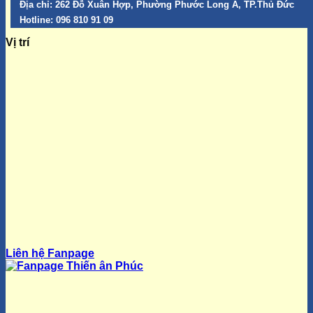
Địa chỉ:
262 Đỗ Xuân Hợp, Phường Phước Long A, TP.Thủ Đức
Hotline:
096 810 91 09
Vị trí
Liên hệ Fanpage