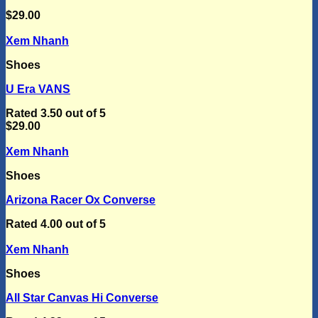
$
29.00
Xem Nhanh
Shoes
U Era VANS
Rated
3.50
out of 5
$
29.00
Xem Nhanh
Shoes
Arizona Racer Ox Converse
Rated
4.00
out of 5
Xem Nhanh
Shoes
All Star Canvas Hi Converse