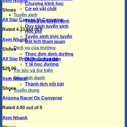
Xem Nhanh
Chương trình học
Cơ sở vật chất
Shoes
Tuyển sinh
All Star Canvas Hi Converse
Thông tin tuyển sinh
Quy trình tuyển sinh
Rated
4.33
out of 5
Học phí
Tuyển sinh trực tuyến
Xem Nhanh
Đặt lịch tham quan
Dịch vụ của trường
Shoes
Thực đơn dinh dưỡng
All Star Print Ox Converse
Dịch vụ đưa đón
Y tế học đường
$
29.00
Tin tức và Sự kiện
Góc vinh danh
Xem Nhanh
Thành tích nổi bật
Shoes
Tuyển dụng
Arizona Racer Ox Converse
Rated
4.00
out of 5
Xem Nhanh