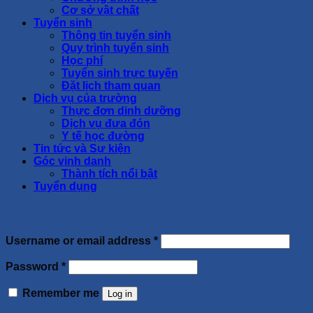
Cơ sở vật chất
Tuyển sinh
Thông tin tuyển sinh
Quy trình tuyển sinh
Học phí
Tuyển sinh trực tuyến
Đặt lịch tham quan
Dịch vụ của trường
Thực đơn dinh dưỡng
Dịch vụ đưa đón
Y tế học đường
Tin tức và Sự kiện
Góc vinh danh
Thành tích nổi bật
Tuyển dụng
Login
Username or email address
*
Password
*
Remember me
Log in