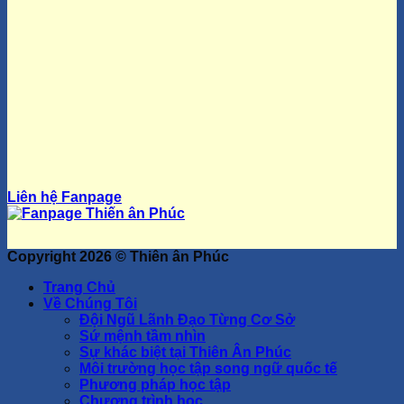
Liên hệ Fanpage
Copyright 2026 ©
Thiên ân Phúc
Trang Chủ
Về Chúng Tôi
Đội Ngũ Lãnh Đạo Từng Cơ Sở
Sứ mệnh tầm nhìn
Sự khác biệt tại Thiên Ân Phúc
Môi trường học tập song ngữ quốc tế
Phương pháp học tập
Chương trình học