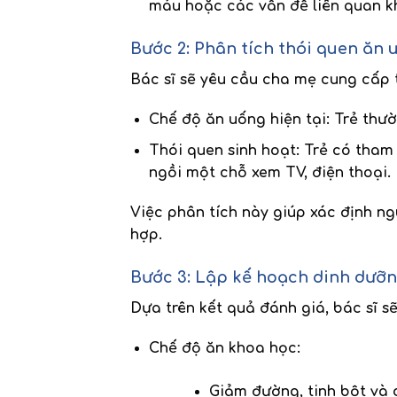
máu hoặc các vấn đề liên quan k
Bước 2: Phân tích thói quen ăn 
Bác sĩ sẽ yêu cầu cha mẹ cung cấp th
Chế độ ăn uống hiện tại
: Trẻ thư
Thói quen sinh hoạt
: Trẻ có tham
ngồi một chỗ xem TV, điện thoại.
Việc phân tích này giúp xác định n
hợp.
Bước 3: Lập kế hoạch dinh dưỡ
Dựa trên kết quả đánh giá, bác sĩ 
Chế độ ăn khoa học
:
Giảm đường, tinh bột và