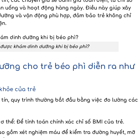
tín
, các chuyên gia sẽ đánh giá toàn diện, từ
chỉ số
 ăn uống và hoạt động hàng ngày. Điều này giúp xây
ưỡng và vận động phù hợp, đảm bảo trẻ không chỉ
ện.
 được khám dinh dưỡng khi bị béo phì?
ưỡng cho trẻ béo phì diễn ra như
khỏe của trẻ
 tín
, quy trình thường bắt đầu bằng việc đo lường các
cơ thể
: Để tính toán chính xác
chỉ số BMI
của trẻ.
ao gồm xét nghiệm máu để kiểm tra đường huyết, mỡ