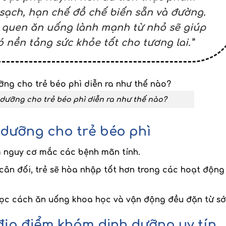
 sạch, hạn chế đồ chế biến sẵn và đường.
 quen ăn uống lành mạnh từ nhỏ sẽ giúp
ó nền tảng sức khỏe tốt cho tương lai.”
dưỡng cho trẻ béo phì diễn ra như thế nào?
 dưỡng cho trẻ béo phì
m nguy cơ mắc các bệnh mãn tính.
 cân đối, trẻ sẽ hòa nhập tốt hơn trong các hoạt động
học cách ăn uống khoa học và vận động đều đặn từ s
ịa điểm khám dinh dưỡng uy tín