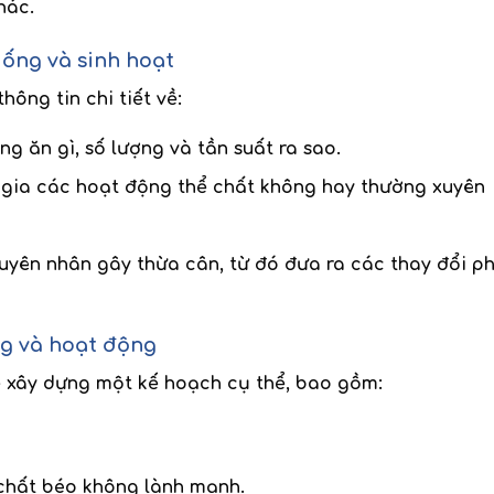
hác.
uống và sinh hoạt
ông tin chi tiết về:
ờng ăn gì, số lượng và tần suất ra sao.
 gia các hoạt động thể chất không hay thường xuyên
guyên nhân gây thừa cân, từ đó đưa ra các thay đổi p
ng và hoạt động
sẽ xây dựng một kế hoạch cụ thể, bao gồm:
 chất béo không lành mạnh.