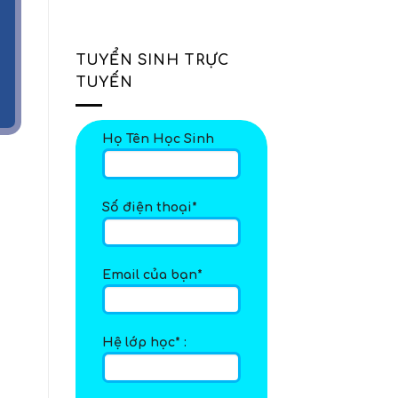
trẻ
90%
9-
Cha
12
Mẹ
tháng
Bỏ
TUYỂN SINH TRỰC
tuổi
Lỡ!
TUYẾN
Họ Tên Học Sinh
Số điện thoại*
Email của bạn*
Hệ lớp học* :