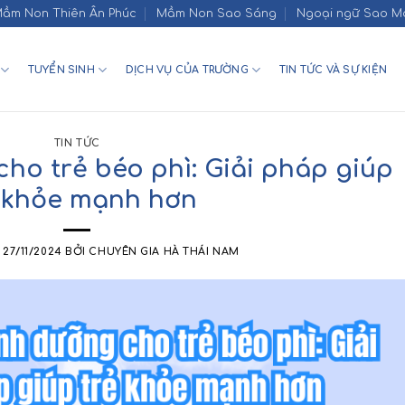
ầm Non Thiên Ân Phúc
Mầm Non Sao Sáng
Ngoại ngữ Sao M
TUYỂN SINH
DỊCH VỤ CỦA TRƯỜNG
TIN TỨC VÀ SỰ KIỆN
TIN TỨC
ho trẻ béo phì: Giải pháp giúp
 khỏe mạnh hơn
N
27/11/2024
BỞI
CHUYÊN GIA HÀ THÁI NAM