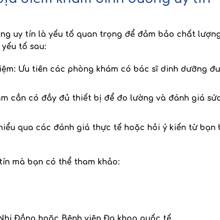
ỡng
uy tín là yếu tố quan trọng để đảm bảo chất lượn
yếu tố sau:
hiệm
: Ưu tiên các phòng khám có bác sĩ dinh dưỡng đ
m cần có đầy đủ thiết bị để đo lường và đánh giá sứ
hiểu qua các đánh giá thực tế hoặc hỏi ý kiến từ bạn 
tín
mà bạn có thể tham khảo:
 Nhi Đồng hoặc Bệnh viện Đa khoa quốc tế.