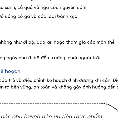
au xanh, củ quả và ngũ cốc nguyên cám.
ồ uống có ga và các loại bánh kẹo.
nhàng như đi bộ, đạp xe, hoặc tham gia các môn thể
 ngày như đi bộ đến trường, chơi ngoài trời.
kế hoạch
của trẻ và điều chỉnh kế hoạch dinh dưỡng khi cần. Đi
ễn ra bền vững, an toàn và không gây ảnh hưởng đến 
 bậc phụ huynh nên ưu tiên thực phẩm