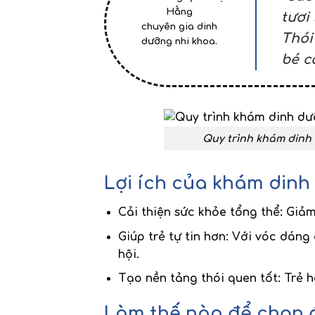
Hằng
tươi
chuyên gia dinh
Thói
dưỡng nhi khoa.
bé c
Quy trình khám dinh 
Lợi ích của khám dinh
Cải thiện sức khỏe tổng thể
: Giả
Giúp trẻ tự tin hơn
: Với vóc dáng
hội.
Tạo nền tảng thói quen tốt
: Trẻ 
Làm thế nào để chọn đ