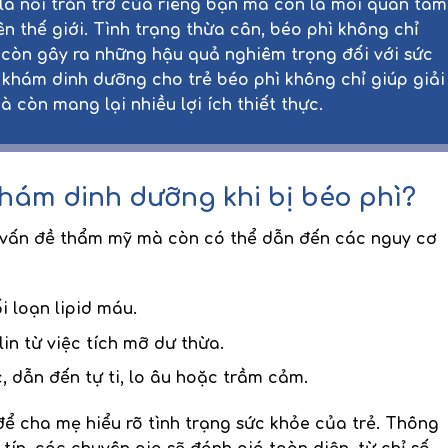
 là nỗi trăn trở của riêng bạn mà còn là mối quan tâm
n thế giới. Tình trạng thừa cân, béo phì không chỉ
còn gây ra những hậu quả nghiêm trọng đối với sức
c khám dinh dưỡng cho trẻ béo phì không chỉ giúp giải
 còn mang lại nhiều lợi ích thiết thực.
khám dinh dưỡng khi bị béo phì?
à vấn đề thẩm mỹ mà còn có thể dẫn đến các nguy cơ
i loạn lipid máu.
lin từ việc tích mỡ dư thừa.
c, dẫn đến tự ti, lo âu hoặc trầm cảm.
để cha mẹ hiểu rõ tình trạng sức khỏe của trẻ. Thông