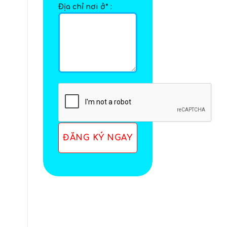
Địa chỉ nơi ở* :