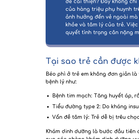
để cải thiện? Đây không chỉ
của hàng triệu phụ huynh trê
ảnh hưởng đến vẻ ngoài mà 
khỏe và tâm lý của trẻ. Việ
quyết tình trạng cân nặng mà
Tại sao trẻ cần được 
Béo phì ở trẻ em không đơn giản l
bệnh lý như:
Bệnh tim mạch
: Tăng huyết áp, rố
Tiểu đường type 2
: Do kháng insu
Vấn đề tâm lý
: Trẻ dễ bị trêu chọ
Khám dinh dưỡng
là bước đầu tiên 