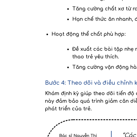
Tăng cường
chất xơ
từ r
Hạn chế thức ăn nhanh, đ
Hoạt động thể chất phù hợp
:
Đề xuất các bài tập nhẹ 
thao trẻ yêu thích.
Tăng cường vận động hàng
Bước 4: Theo dõi và điều chỉnh 
Khám định kỳ giúp theo dõi tiến độ 
này đảm bảo quá trình giảm cân di
phát triển của trẻ.
“Các
Bác sĩ Nguyễn Thị