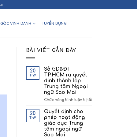
ai
GÓC VINH DANH
TUYỂN DỤNG
BÀI VIẾT GẦN ĐÂY
Sở GD&ĐT
20
TP.HCM ra quyết
Th9
định thành lập
Trung tâm Ngoại
ngữ Sao Mai
ở
Chức năng bình luận bị tắt
Sở
GD&ĐT
Quyết định cho
20
TP.HCM
phép hoạt động
Th9
ra
giáo dục Trung
quyết
tâm ngoại ngữ
định
Sao Mai
thành