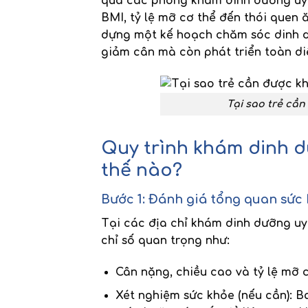
qua các
phòng khám dinh dưỡng uy 
BMI
, tỷ lệ mỡ cơ thể đến thói quen
dựng một kế hoạch chăm sóc dinh d
giảm cân mà còn phát triển toàn di
Tại sao trẻ cần
Quy trình khám dinh d
thế nào?
Bước 1: Đánh giá tổng quan sức 
Tại các
địa chỉ khám dinh dưỡng uy
chỉ số quan trọng như:
Cân nặng, chiều cao và tỷ lệ mỡ 
Xét nghiệm sức khỏe
(nếu cần): B