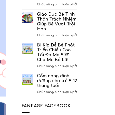
lập
ở
Chức năng bình luận bị tắt
Trung
Quyết
tâm
định
Giáo Dục Bé Tinh
Ngoại
cho
Thần Trách Nhiệm
ngữ
phép
Giúp Bé Vượt Trội
Sao
hoạt
Hơn
Mai
động
giáo
ở
Chức năng bình luận bị tắt
dục
Giáo
Trung
Dục
Bí Kíp Để Bé Phát
tâm
Bé
Triển Chiều Cao
ngoại
Tinh
Tối Đa Mà 90%
ngữ
Thần
Cha Mẹ Bỏ Lỡ!
Sao
Trách
Mai
Nhiệm
ở
Chức năng bình luận bị tắt
Giúp
Bí
Bé
Kíp
Cẩm nang dinh
Vượt
Để
dưỡng cho trẻ 9-12
Trội
Bé
tháng tuổi
Hơn
Phát
ở
Chức năng bình luận bị tắt
Triển
Cẩm
Chiều
nang
Cao
dinh
Tối
FANPAGE FACEBOOK
dưỡng
Đa
cho
Mà