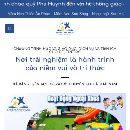
Chuyển
hào quý Phụ Huynh đến với hệ thống giáo dục Thi
đến
Mầm Non Thiên Ân Phúc
Mầm Non Sao Sáng
Ngoại ngữ Sao Mai
nội
dung
CHƯƠNG TRÌNH HỌC VÀ GIÁO DỤC
,
DỊCH VỤ VÀ TIỆN ÍCH
CHO BÉ
,
TIN TỨC
Nơi trải nghiệm là hành trình
của niềm vui và tri thức
ĐÃ ĐĂNG TRÊN
14/10/2024
BỞI
CHUYÊN GIA HÀ THÁI NAM