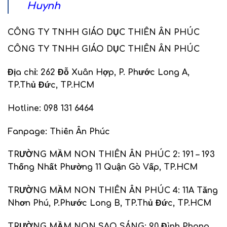
Huynh
CÔNG TY TNHH GIÁO DỤC THIÊN ÂN PHÚC
CÔNG TY TNHH GIÁO DỤC THIÊN ÂN PHÚC
Địa chỉ:
262 Đỗ Xuân Hợp, P. Phước Long A,
TP.Thủ Đức, TP.HCM
Hotline:
098 131 6464
Fanpage
:
Thiên Ân Phúc
TRƯỜNG MẦM NON THIÊN ÂN PHÚC 2
:
191 – 193
Thống Nhất Phường 11 Quận Gò Vấp, TP.HCM
TRƯỜNG MẦM NON THIÊN ÂN PHÚC 4
:
11A Tăng
Nhơn Phú, P.Phước Long B, TP.Thủ Đức, TP.HCM
TRƯỜNG MẦM NON SAO SÁNG
:
90 Đình Phong