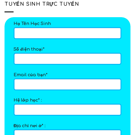
tháng
Mẹ
TUYỂN SINH TRỰC TUYẾN
tuổi
Bỏ
Lỡ!
Họ Tên Học Sinh
Số điện thoại*
Email của bạn*
Hệ lớp học* :
Địa chỉ nơi ở* :