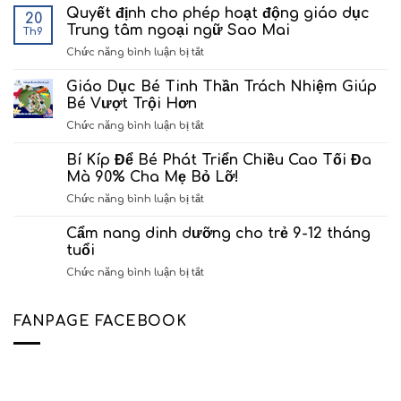
GD&ĐT
Quyết định cho phép hoạt động giáo dục
20
TP.HCM
Trung tâm ngoại ngữ Sao Mai
Th9
ra
ở
Chức năng bình luận bị tắt
quyết
Quyết
định
định
Giáo Dục Bé Tinh Thần Trách Nhiệm Giúp
thành
cho
lập
Bé Vượt Trội Hơn
phép
Trung
ở
Chức năng bình luận bị tắt
hoạt
tâm
Giáo
động
Ngoại
Dục
Bí Kíp Để Bé Phát Triển Chiều Cao Tối Đa
giáo
ngữ
Bé
dục
Mà 90% Cha Mẹ Bỏ Lỡ!
Sao
Tinh
Trung
Mai
ở
Chức năng bình luận bị tắt
Thần
tâm
Bí
Trách
ngoại
Kíp
Cẩm nang dinh dưỡng cho trẻ 9-12 tháng
Nhiệm
ngữ
Để
Giúp
tuổi
Sao
Bé
Bé
Mai
ở
Chức năng bình luận bị tắt
Phát
Vượt
Cẩm
Triển
Trội
nang
Chiều
Hơn
dinh
FANPAGE FACEBOOK
Cao
dưỡng
Tối
cho
Đa
trẻ
Mà
9-
90%
12
Cha