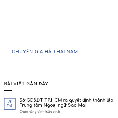
CHUYÊN GIA HÀ THÁI NAM
BÀI VIẾT GẦN ĐÂY
Sở GD&ĐT TP.HCM ra quyết định thành lập
20
Trung tâm Ngoại ngữ Sao Mai
Th9
ở
Chức năng bình luận bị tắt
Sở