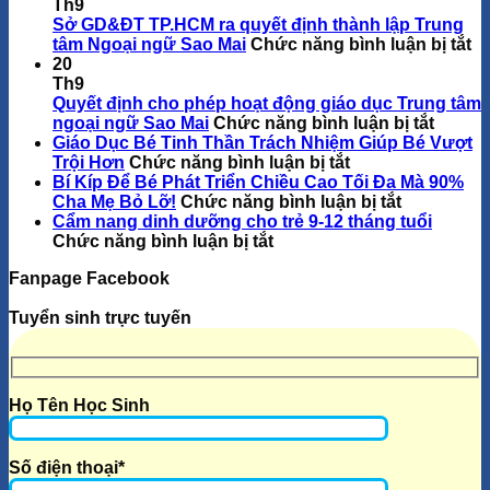
Th9
Sở GD&ĐT TP.HCM ra quyết định thành lập Trung
ở
tâm Ngoại ngữ Sao Mai
Chức năng bình luận bị tắt
S
20
G
Th9
T
Quyết định cho phép hoạt động giáo dục Trung tâm
ở
ra
ngoại ngữ Sao Mai
Chức năng bình luận bị tắt
Quyết
qu
Giáo Dục Bé Tinh Thần Trách Nhiệm Giúp Bé Vượt
ở
định
đị
Trội Hơn
Chức năng bình luận bị tắt
Giáo
cho
th
Bí Kíp Để Bé Phát Triển Chiều Cao Tối Đa Mà 90%
Dục
ở
phép
lậ
Cha Mẹ Bỏ Lỡ!
Chức năng bình luận bị tắt
Bé
Bí
hoạt
Tr
Cẩm nang dinh dưỡng cho trẻ 9-12 tháng tuổi
ở
Tinh
Kíp
động
t
Chức năng bình luận bị tắt
Cẩm
Thần
Để
giáo
Ng
Fanpage Facebook
nang
Trách
Bé
dục
n
dinh
Nhiệm
Phát
Trung
S
Tuyển sinh trực tuyến
dưỡng
Giúp
Triển
tâm
Ma
cho
Bé
Chiều
ngoại
trẻ
Vượt
Cao
ngữ
9-
Trội
Tối
Sao
12
Hơn
Đa
Mai
Họ Tên Học Sinh
tháng
Mà
tuổi
90%
Cha
Số điện thoại*
Mẹ