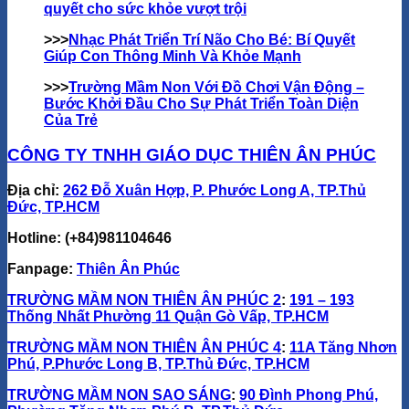
quyết cho sức khỏe vượt trội
>>>
Nhạc Phát Triển Trí Não Cho Bé: Bí Quyết
Giúp Con Thông Minh Và Khỏe Mạnh
>>>
Trường Mầm Non Với Đồ Chơi Vận Động –
Bước Khởi Đầu Cho Sự Phát Triển Toàn Diện
Của Trẻ
CÔNG TY TNHH GIÁO DỤC THIÊN ÂN PHÚC
Địa chỉ:
262 Đỗ Xuân Hợp, P. Phước Long A, TP.Thủ
Đức, TP.HCM
Hotline: (+84)981104646
Fanpage
:
Thiên Ân Phúc
TRƯỜNG MẦM NON THIÊN ÂN PHÚC 2
:
191 – 193
Thống Nhất Phường 11 Quận Gò Vấp, TP.HCM
TRƯỜNG MẦM NON THIÊN ÂN PHÚC 4
:
11A Tăng Nhơn
Phú, P.Phước Long B, TP.Thủ Đức, TP.HCM
TRƯỜNG MẦM NON SAO SÁNG
:
90 Đình Phong Phú,