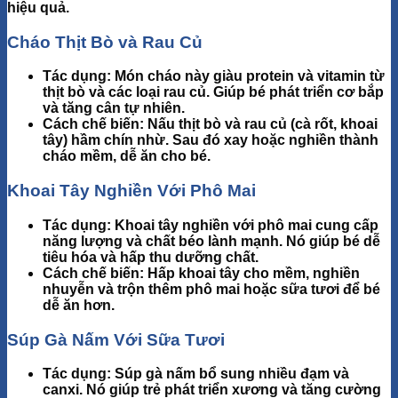
hiệu quả.
Cháo Thịt Bò và Rau Củ
Tác dụng
: Món cháo này giàu protein và vitamin từ
thịt bò và các loại rau củ. Giúp bé phát triển cơ bắp
và tăng cân tự nhiên.
Cách chế biến
: Nấu thịt bò và rau củ (cà rốt, khoai
tây) hầm chín nhừ. Sau đó xay hoặc nghiền thành
cháo mềm, dễ ăn cho bé.
Khoai Tây Nghiền Với Phô Mai
Tác dụng
: Khoai tây nghiền với phô mai cung cấp
năng lượng và chất béo lành mạnh. Nó giúp bé dễ
tiêu hóa và hấp thu dưỡng chất.
Cách chế biến
: Hấp khoai tây cho mềm, nghiền
nhuyễn và trộn thêm phô mai hoặc sữa tươi để bé
dễ ăn hơn.
Súp Gà Nấm Với Sữa Tươi
Tác dụng
: Súp gà nấm bổ sung nhiều đạm và
canxi. Nó giúp trẻ phát triển xương và tăng cường