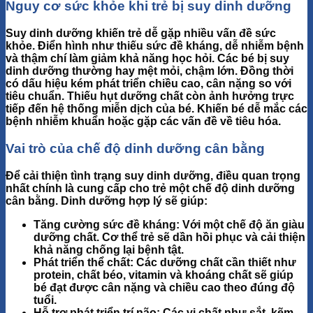
Nguy cơ sức khỏe khi trẻ bị suy dinh dưỡng
Suy dinh dưỡng khiến trẻ dễ gặp nhiều vấn đề sức
khỏe. Điển hình như
thiếu sức đề kháng
, dễ nhiễm bệnh
và thậm chí làm giảm khả năng học hỏi. Các bé bị suy
dinh dưỡng thường hay mệt mỏi, chậm lớn. Đồng thời
có dấu hiệu
kém phát triển chiều cao, cân nặng
so với
tiêu chuẩn. Thiếu hụt dưỡng chất còn ảnh hưởng trực
tiếp đến hệ thống miễn dịch của bé. Khiến bé dễ mắc các
bệnh nhiễm khuẩn hoặc gặp các vấn đề về tiêu hóa.
Vai trò của chế độ dinh dưỡng cân bằng
Để cải thiện tình trạng suy dinh dưỡng, điều quan trọng
nhất chính là
cung cấp cho trẻ một chế độ dinh dưỡng
cân bằng
. Dinh dưỡng hợp lý sẽ giúp:
Tăng cường sức đề kháng
: Với một chế độ ăn giàu
dưỡng chất. Cơ thể trẻ sẽ dần hồi phục và cải thiện
khả năng chống lại bệnh tật.
Phát triển thể chất
: Các dưỡng chất cần thiết như
protein, chất béo, vitamin và khoáng chất sẽ giúp
bé đạt được cân nặng và chiều cao theo đúng độ
tuổi.
Hỗ trợ phát triển trí não
: Các vi chất như sắt, kẽm,