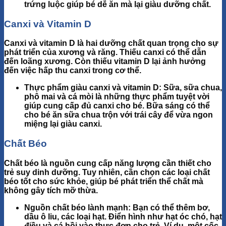
trứng luộc giúp bé dễ ăn mà lại giàu dưỡng chất.
Canxi và Vitamin D
Canxi và vitamin D là hai dưỡng chất quan trọng cho sự
phát triển của
xương và răng
. Thiếu canxi có thể dẫn
đến loãng xương. Còn thiếu vitamin D lại ảnh hưởng
đến việc hấp thu canxi trong cơ thể.
Thực phẩm giàu canxi và vitamin D
: Sữa, sữa chua,
phô mai và cá mòi là những thực phẩm tuyệt vời
giúp cung cấp đủ canxi cho bé. Bữa sáng có thể
cho bé ăn
sữa chua trộn với trái cây
để vừa ngon
miệng lại giàu canxi.
Chất Béo
Chất béo là nguồn cung cấp năng lượng cần thiết
cho
trẻ suy dinh dưỡng. Tuy nhiên, cần chọn các loại chất
béo tốt cho sức khỏe, giúp bé phát triển thể chất mà
không gây tích mỡ thừa.
Nguồn chất béo lành mạnh
: Bạn có thể thêm bơ,
dầu ô liu, các loại hạt. Điển hình như hạt óc chó, hạt
điều và cá hồ
i
vào thực đơn cho trẻ. Ví dụ, một cốc