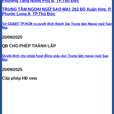
Phường Tăng Nhơn Phú B, TP.Thủ Đức
TRUNG TÂM NGOẠI NGỮ SAO MAI:
262 Đỗ Xuân Hợp, P.
Phước Long A, TP.Thủ Đức
Sở GD&ĐT TP.HCM ra quyết định thành lập Trung tâm Ngoại ngữ Sao
Mai
20/09/2025
QĐ CHO PHÉP THÀNH LẬP
Quyết định cho phép hoạt động giáo dục Trung tâm ngoại ngữ Sao
Mai
20/09/2025
Cấp phép HĐ new