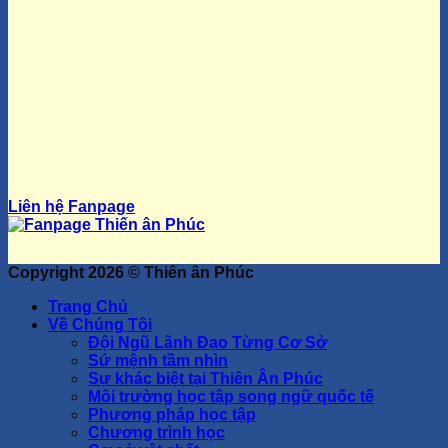
Liên hệ Fanpage
Copyright 2026 ©
Thiên ân Phúc
Trang Chủ
Về Chúng Tôi
Đội Ngũ Lãnh Đạo Từng Cơ Sở
Sứ mệnh tầm nhìn
Sự khác biệt tại Thiên Ân Phúc
Môi trường học tập song ngữ quốc tế
Phương pháp học tập
Chương trình học