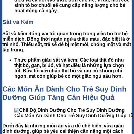
sinh tố bơ chuối sẽ cung cấp năng lượng cho bé
hoạt động cả ngày.
Sắt và Kẽm
Sắt và kẽm đóng vai trò quan trọng trong việc hỗ trợ hệ
miễn dịch.
Đồng thời ngăn ngừa thiếu máu, đặc biệt là ở
trẻ nhỏ. Thiếu sắt, trẻ sẽ dễ bị mệt mỏi, chóng mặt và mất
tập trung.
Thực phẩm giàu sắt và kẽm
: Các loại thịt đỏ như
thịt bò, gan, bí đỏ, và hạt điều là những lựa chọn
tốt. Bữa tối với
cháo thịt bò và rau củ
không chỉ
ngon, mà còn giúp bé có một giấc ngủ sâu hơn.
Các Món Ăn Dành Cho Trẻ Suy Dinh
Dưỡng Giúp Tăng Cân Hiệu Quả
Các Món Ăn Dành Cho Trẻ Suy Dinh Dưỡng Giúp Tă
Dưới đây là những món ăn vừa dễ chế biến, vừa giàu
dinh dưỡng, giúp bé yêu cải thiện cân nặng một cách