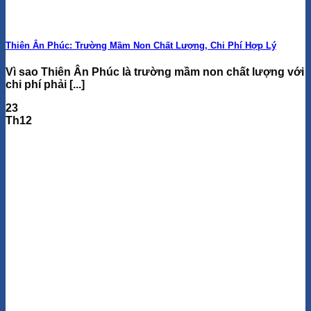
Thiên Ân Phúc: Trường Mầm Non Chất Lượng, Chi Phí Hợp Lý
Vì sao Thiên Ân Phúc là trường mầm non chất lượng với
chi phí phải [...]
23
Th12