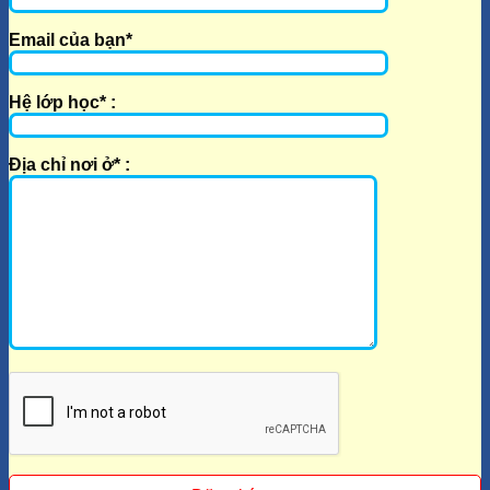
Bỏ
Lỡ!
Email của bạn*
Hệ lớp học* :
Địa chỉ nơi ở* :