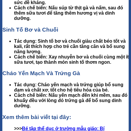
sức đề kháng.
Cách chế biến
: Nấu súp từ thịt gà và nấm, sau đó
thêm sữa tươi để tăng thêm hương vị và dinh
dưỡng.
Sinh Tố Bơ và Chuối
Tác dụng
: Sinh tố bơ và chuối giàu chất béo tốt và
kali, rất thích hợp cho trẻ cần tăng cân và bổ sung
năng lượng.
Cách chế biến
: Xay nhuyễn bơ và chuối cùng một ít
sữa tươi, tạo thành món sinh tố thơm ngon.
Cháo Yến Mạch Và Trứng Gà
Tác dụng
: Cháo yến mạch và trứng giúp bổ sung
đạm và chất xơ, tốt cho hệ tiêu hóa của bé.
Cách chế biến
: Nấu yến mạch đến khi mềm, sau đó
khuấy đều với lòng đỏ trứng gà để bổ sung dinh
dưỡng.
Xem thêm bài viết tại đây:
>>>
Bé tập thể dục ở trường mẫu giáo: Bí