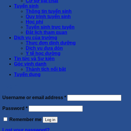
Cơ sở vật chất
Tuyển sinh
Thông tin tuyển sinh
Quy trình tuyển sinh
Học phí
Tuyển sinh trực tuyến
Đặt lịch tham quan
Dịch vụ của trường
Thực đơn dinh dưỡng
Dịch vụ đưa đón
Y tế học đường
Tin tức và Sự kiện
Góc vinh danh
Thành tích nổi bật
Tuyển dụng
Login
Username or email address
*
Password
*
Remember me
Log in
Lost your password?