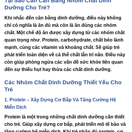
Tại Sao Cần Cân Bằng Nhóm Chất Dinh
Dưỡng Cho Trẻ?
Khi nhắc đến
cân bằng dinh dưỡng
, điều này không
chỉ có nghĩa là ăn đủ mà còn là ăn đúng các nhóm
chất. Một chế độ ăn được xây dựng từ các nhóm chất
quan trọng như.
Protein
,
carbohydrate
,
chất béo lành
mạnh
, cùng các
vitamin
và
khoáng chất.
Sẽ giúp trẻ
phát triển toàn diện về cả thể chất lẫn trí não. Điều này
còn giúp phòng ngừa các vấn đề sức khỏe liên quan
đến sự thiếu hụt hay thừa các chất dinh dưỡng.
Các Nhóm Chất Dinh Dưỡng Thiết Yếu Cho
Trẻ
1. Protein – Xây Dựng Cơ Bắp Và Tăng Cường Hệ
Miễn Dịch
Protein
là một trong những
chất dinh dưỡng cần thiết
cho trẻ. Giúp xây dựng cơ bắp, phát triển mô tế bào và
tăng cường hệ miễn dịch. Khi trẻ nhận đủ
protein
, cơ