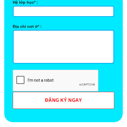
Hệ lớp học* :
Địa chỉ nơi ở* :