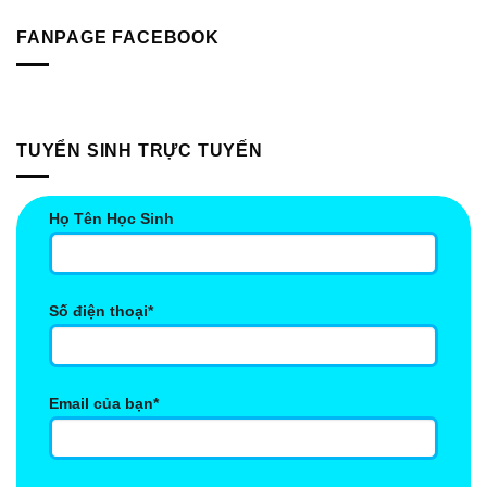
Vượt
nang
Triển
Trội
dinh
FANPAGE FACEBOOK
Chiều
Hơn
dưỡng
Cao
cho
Tối
trẻ
Đa
9-
Mà
12
90%
tháng
Cha
TUYỂN SINH TRỰC TUYẾN
tuổi
Mẹ
Bỏ
Lỡ!
Họ Tên Học Sinh
Số điện thoại*
Email của bạn*