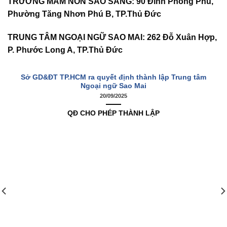
TRƯỜNG MẦM NON SAO SÁNG
:
90 Đình Phong Phú,
Phường Tăng Nhơn Phú B, TP.Thủ Đức
TRUNG TÂM NGOẠI NGỮ SAO MAI:
262 Đỗ Xuân Hợp,
P. Phước Long A, TP.Thủ Đức
Sở GD&ĐT TP.HCM ra quyết định thành lập Trung tâm
Ngoại ngữ Sao Mai
20/09/2025
QĐ CHO PHÉP THÀNH LẬP