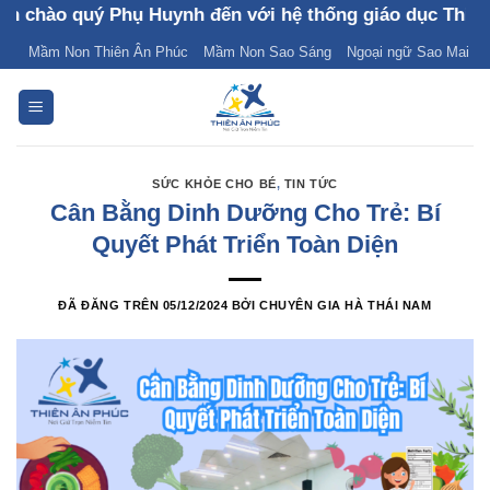
Chuyển
o quý Phụ Huynh đến với hệ thống giáo dục Thiên Ân P
đến
Mầm Non Thiên Ân Phúc
Mầm Non Sao Sáng
Ngoại ngữ Sao Mai
nội
dung
SỨC KHỎE CHO BÉ
,
TIN TỨC
Cân Bằng Dinh Dưỡng Cho Trẻ: Bí
Quyết Phát Triển Toàn Diện
ĐÃ ĐĂNG TRÊN
05/12/2024
BỞI
CHUYÊN GIA HÀ THÁI NAM