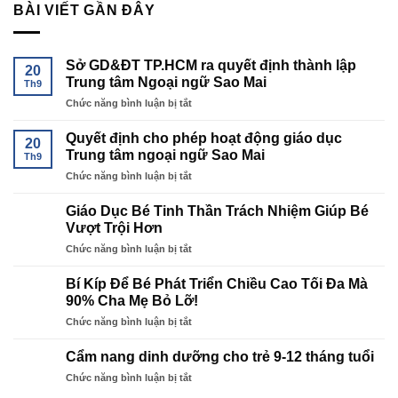
BÀI VIẾT GẦN ĐÂY
Sở GD&ĐT TP.HCM ra quyết định thành lập
20
Trung tâm Ngoại ngữ Sao Mai
Th9
ở
Chức năng bình luận bị tắt
Sở
GD&ĐT
Quyết định cho phép hoạt động giáo dục
20
TP.HCM
Trung tâm ngoại ngữ Sao Mai
Th9
ra
ở
Chức năng bình luận bị tắt
quyết
Quyết
định
định
thành
Giáo Dục Bé Tinh Thần Trách Nhiệm Giúp Bé
cho
lập
Vượt Trội Hơn
phép
Trung
ở
Chức năng bình luận bị tắt
hoạt
tâm
Giáo
động
Ngoại
Dục
giáo
Bí Kíp Để Bé Phát Triển Chiều Cao Tối Đa Mà
ngữ
Bé
dục
90% Cha Mẹ Bỏ Lỡ!
Sao
Tinh
Trung
Mai
ở
Chức năng bình luận bị tắt
Thần
tâm
Bí
Trách
ngoại
Kíp
Nhiệm
Cẩm nang dinh dưỡng cho trẻ 9-12 tháng tuổi
ngữ
Để
Giúp
Sao
ở
Chức năng bình luận bị tắt
Bé
Bé
Mai
Cẩm
Phát