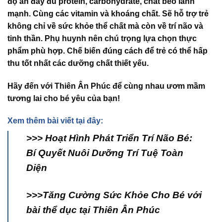
độ ăn đầy đủ
protein
,
carbohydrate
,
chất béo lành
mạnh.
Cùng các
vitamin
và
khoáng chất.
Sẽ hỗ trợ trẻ
không chỉ về sức khỏe thể chất mà còn về trí não và
tinh thần. Phụ huynh nên chú trọng lựa chọn thực
phẩm phù hợp. Chế biến đúng cách để trẻ có thể hấp
thu tốt nhất các
dưỡng chất thiết yếu
.
Hãy đến với Thiên Ân Phúc để cùng nhau ươm mầm
tương lai cho bé yêu của bạn!
Xem thêm bài viết tại đây:
>>> Hoạt Hình Phát Triển Trí Não Bé:
Bí Quyết Nuôi Dưỡng Trí Tuệ Toàn
Diện
>>>Tăng Cường Sức Khỏe Cho Bé với
bài thể dục tại Thiên Ân Phúc