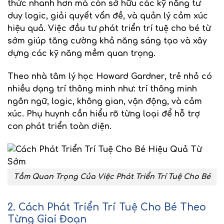
thức nhanh hơn
mà còn sở hữu các kỹ năng
tư
duy logic
,
giải quyết vấn đề
, và
quản lý cảm xúc
hiệu quả. Việc đầu tư phát triển trí tuệ cho bé từ
sớm giúp tăng cường khả năng sáng tạo và xây
dựng các
kỹ năng mềm
quan trọng.
Theo nhà tâm lý học
Howard Gardner
, trẻ nhỏ có
nhiều dạng trí thông minh như:
trí thông minh
ngôn ngữ, logic, không gian, vận động, và cảm
xúc
. Phụ huynh cần hiểu rõ từng loại để hỗ trợ
con phát triển toàn diện.
Tầm Quan Trọng Của Việc Phát Triển Trí Tuệ Cho Bé
2. Cách Phát Triển Trí Tuệ Cho Bé Theo
Từng Giai Đoạn