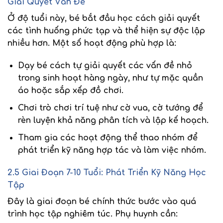
Giải Quyết Vấn Đề
Ở độ tuổi này, bé bắt đầu học cách
giải quyết
các tình huống phức tạp
và thể hiện sự độc lập
nhiều hơn. Một số hoạt động phù hợp là:
Dạy bé cách tự giải quyết các vấn đề nhỏ
trong sinh hoạt hàng ngày, như tự mặc quần
áo hoặc sắp xếp đồ chơi.
Chơi trò chơi trí tuệ
như cờ vua, cờ tướng để
rèn luyện khả năng phân tích và lập kế hoạch.
Tham gia các hoạt động thể thao nhóm
để
phát triển kỹ năng hợp tác và làm việc nhóm.
2.5 Giai Đoạn 7-10 Tuổi: Phát Triển Kỹ Năng Học
Tập
Đây là giai đoạn bé chính thức bước vào quá
trình
học tập nghiêm túc
. Phụ huynh cần: