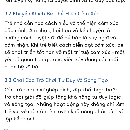
rèn luyện kỹ năng ra quyết định và tư duy độc lập.
3.2 Khuyến Khích Bé Thể Hiện Cảm Xúc
Trẻ nhỏ cần học cách
hiểu và thể hiện cảm xúc
của mình. Âm nhạc, hội họa và kể chuyện là
những cách tuyệt vời để bé bộc lộ suy nghĩ và
cảm nhận. Khi trẻ biết cách diễn đạt cảm xúc, bé
sẽ phát triển tốt hơn về mặt
trí tuệ cảm xúc
– một
yếu tố quan trọng trong việc xây dựng các mối
quan hệ xã hội.
3.3 Chơi Các Trò Chơi Tư Duy Và Sáng Tạo
Các trò chơi như
ghép hình, xếp khối lego
hoặc
trò chơi giải đố giúp tăng khả năng tư duy logic
và sáng tạo. Những hoạt động này không chỉ làm
trẻ vui vẻ mà còn rèn luyện khả năng
phân tích và
lập kế hoạch
.