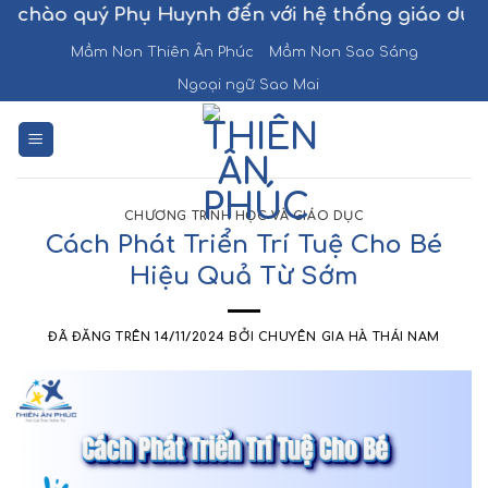
Chuyển
 quý Phụ Huynh đến với hệ thống giáo dục Thiên
đến
Mầm Non Thiên Ân Phúc
Mầm Non Sao Sáng
nội
Ngoại ngữ Sao Mai
dung
CHƯƠNG TRÌNH HỌC VÀ GIÁO DỤC
Cách Phát Triển Trí Tuệ Cho Bé
Hiệu Quả Từ Sớm
ĐÃ ĐĂNG TRÊN
14/11/2024
BỞI
CHUYÊN GIA HÀ THÁI NAM