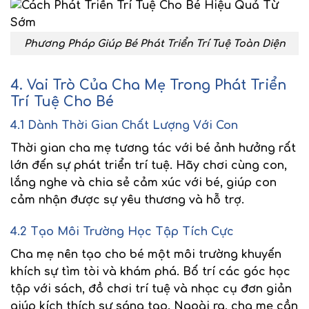
Phương Pháp Giúp Bé Phát Triển Trí Tuệ Toàn Diện
4. Vai Trò Của Cha Mẹ Trong Phát Triển
Trí Tuệ Cho Bé
4.1 Dành Thời Gian Chất Lượng Với Con
Thời gian cha mẹ tương tác với bé ảnh hưởng rất
lớn đến sự phát triển trí tuệ. Hãy
chơi cùng con
,
lắng nghe
và
chia sẻ cảm xúc
với bé, giúp con
cảm nhận được sự yêu thương và hỗ trợ.
4.2 Tạo Môi Trường Học Tập Tích Cực
Cha mẹ nên tạo cho bé một môi trường khuyến
khích sự
tìm tòi và khám phá
. Bố trí các góc học
tập với sách, đồ chơi trí tuệ và nhạc cụ đơn giản
giúp kích thích sự sáng tạo. Ngoài ra, cha mẹ cần