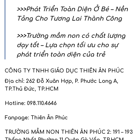
>>>
Phát Triển Toàn Diện Ở Bé – Nền
Tảng Cho Tương Lai Thành Công
>>>
Trường mầm non có chất lượng
dạy tốt – Lựa chọn tối ưu cho sự
phát triển toàn diện của trẻ
CÔNG TY TNHH GIÁO DỤC THIÊN ÂN PHÚC
Địa chỉ:
262 Đỗ Xuân Hợp, P. Phước Long A,
TP.Thủ Đức, TP.HCM
Hotline: 098.110.4646
Fanpage
:
Thiên Ân Phúc
TRƯỜNG MẦM NON THIÊN ÂN PHÚC 2
:
191 – 193
Thống Nhất Phường 11 Quận Gò Vấp, TP.HCM