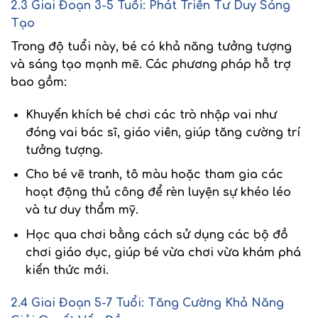
2.3 Giai Đoạn 3-5 Tuổi: Phát Triển Tư Duy Sáng
Tạo
Trong độ tuổi này, bé có khả năng
tưởng tượng
và sáng tạo mạnh mẽ
. Các phương pháp hỗ trợ
bao gồm:
Khuyến khích bé chơi các trò nhập vai
như
đóng vai bác sĩ, giáo viên, giúp tăng cường trí
tưởng tượng.
Cho bé vẽ tranh, tô màu
hoặc tham gia các
hoạt động thủ công để rèn luyện sự khéo léo
và tư duy thẩm mỹ.
Học qua chơi
bằng cách sử dụng các bộ đồ
chơi giáo dục, giúp bé vừa chơi vừa khám phá
kiến thức mới.
2.4 Giai Đoạn 5-7 Tuổi: Tăng Cường Khả Năng