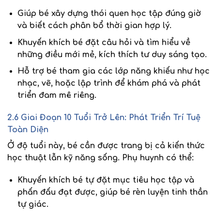
Giúp bé xây dựng thói quen học tập
đúng giờ
và biết cách phân bổ thời gian hợp lý.
Khuyến khích bé đặt câu hỏi
và tìm hiểu về
những điều mới mẻ, kích thích tư duy sáng tạo.
Hỗ trợ bé tham gia các lớp năng khiếu
như học
nhạc, vẽ, hoặc lập trình để khám phá và phát
triển đam mê riêng.
2.6 Giai Đoạn 10 Tuổi Trở Lên: Phát Triển Trí Tuệ
Toàn Diện
Ở độ tuổi này, bé cần được trang bị cả kiến thức
học thuật lẫn kỹ năng sống. Phụ huynh có thể:
Khuyến khích bé tự đặt mục tiêu học tập và
phấn đấu đạt được
, giúp bé rèn luyện tinh thần
tự giác.