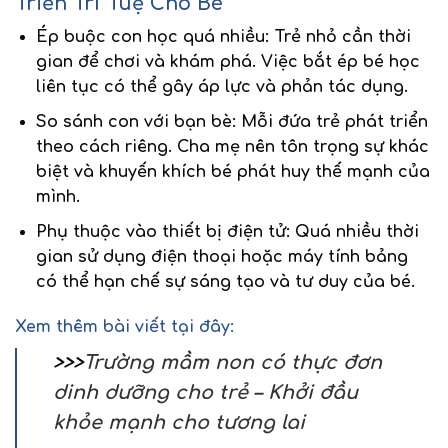
Triển Trí Tuệ Cho Bé
Ép buộc con học quá nhiều
: Trẻ nhỏ cần thời
gian để chơi và khám phá. Việc bắt ép bé học
liên tục có thể gây áp lực và phản tác dụng.
So sánh con với bạn bè
: Mỗi đứa trẻ phát triển
theo cách riêng. Cha mẹ nên tôn trọng
sự khác
biệt
và khuyến khích bé phát huy thế mạnh của
mình.
Phụ thuộc vào thiết bị điện tử
: Quá nhiều thời
gian sử dụng điện thoại hoặc máy tính bảng
có thể hạn chế sự sáng tạo và tư duy của bé.
Xem thêm bài viết tại đây:
>>>
Trường mầm non có thực đơn
dinh dưỡng cho trẻ – Khởi đầu
khỏe mạnh cho tương lai