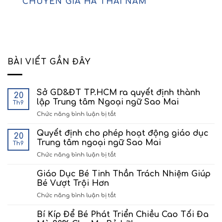
CHUYÊN GIA HÀ THÁI NAM
BÀI VIẾT GẦN ĐÂY
Sở GD&ĐT TP.HCM ra quyết định thành
20
lập Trung tâm Ngoại ngữ Sao Mai
Th9
ở
Chức năng bình luận bị tắt
Sở
GD&ĐT
Quyết định cho phép hoạt động giáo dục
20
TP.HCM
Trung tâm ngoại ngữ Sao Mai
Th9
ra
ở
Chức năng bình luận bị tắt
quyết
Quyết
định
định
Giáo Dục Bé Tinh Thần Trách Nhiệm Giúp
thành
cho
lập
Bé Vượt Trội Hơn
phép
Trung
ở
Chức năng bình luận bị tắt
hoạt
tâm
Giáo
động
Ngoại
Dục
Bí Kíp Để Bé Phát Triển Chiều Cao Tối Đa
giáo
ngữ
Bé
dục