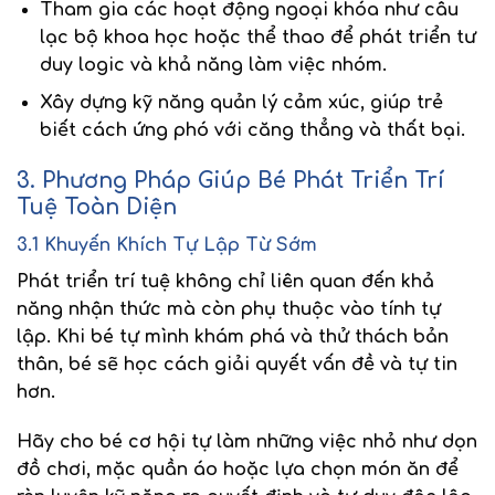
Tham gia các hoạt động ngoại khóa
như câu
lạc bộ khoa học hoặc thể thao để phát triển tư
duy logic và khả năng làm việc nhóm.
Xây dựng kỹ năng quản lý cảm xúc
, giúp trẻ
biết cách ứng phó với căng thẳng và thất bại.
3. Phương Pháp Giúp Bé Phát Triển Trí
Tuệ Toàn Diện
3.1 Khuyến Khích Tự Lập Từ Sớm
Phát triển trí tuệ không chỉ liên quan đến khả
năng nhận thức mà còn phụ thuộc vào
tính tự
lập
. Khi bé tự mình khám phá và thử thách bản
thân, bé sẽ học cách
giải quyết vấn đề
và
tự tin
hơn.
Hãy cho bé cơ hội tự làm những việc nhỏ như
dọn
đồ chơi
,
mặc quần áo
hoặc
lựa chọn món ăn
để