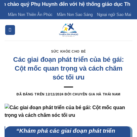
Chuyển
ào quý Phụ Huynh đến với hệ thống giáo dục Thiên Ân 
đến
Mầm Non Thiên Ân Phúc
Mầm Non Sao Sáng
Ngoại ngữ Sao Mai
nội
dung
SỨC KHỎE CHO BÉ
Các giai đoạn phát triển của bé gái:
Cột mốc quan trọng và cách chăm
sóc tối ưu
ĐÃ ĐĂNG TRÊN
12/11/2024
BỞI
CHUYÊN GIA HÀ THÁI NAM
“Khám phá các giai đoạn phát triển