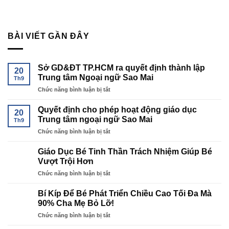
BÀI VIẾT GẦN ĐÂY
Sở GD&ĐT TP.HCM ra quyết định thành lập
20
Trung tâm Ngoại ngữ Sao Mai
Th9
ở
Chức năng bình luận bị tắt
Sở
GD&ĐT
Quyết định cho phép hoạt động giáo dục
20
TP.HCM
Trung tâm ngoại ngữ Sao Mai
Th9
ra
ở
Chức năng bình luận bị tắt
quyết
Quyết
định
định
thành
Giáo Dục Bé Tinh Thần Trách Nhiệm Giúp Bé
cho
lập
Vượt Trội Hơn
phép
Trung
ở
Chức năng bình luận bị tắt
hoạt
tâm
Giáo
động
Ngoại
Dục
giáo
Bí Kíp Để Bé Phát Triển Chiều Cao Tối Đa Mà
ngữ
Bé
dục
90% Cha Mẹ Bỏ Lỡ!
Sao
Tinh
Trung
Mai
ở
Chức năng bình luận bị tắt
Thần
tâm
Bí
Trách
ngoại