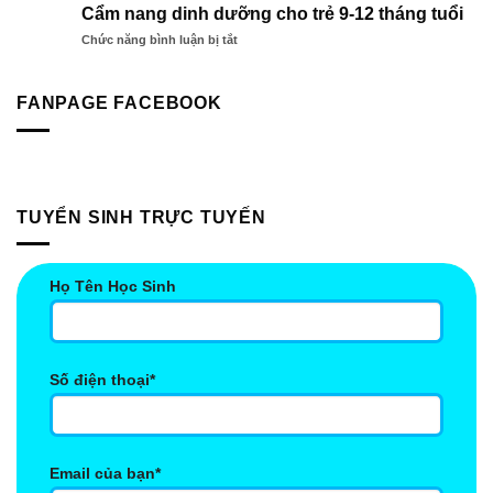
Kíp
Nhiệm
Cẩm nang dinh dưỡng cho trẻ 9-12 tháng tuổi
ngữ
Để
Giúp
Sao
ở
Chức năng bình luận bị tắt
Bé
Bé
Mai
Cẩm
Phát
Vượt
nang
Triển
Trội
dinh
FANPAGE FACEBOOK
Chiều
Hơn
dưỡng
Cao
cho
Tối
trẻ
Đa
9-
Mà
12
90%
tháng
Cha
TUYỂN SINH TRỰC TUYẾN
tuổi
Mẹ
Bỏ
Lỡ!
Họ Tên Học Sinh
Số điện thoại*
Email của bạn*