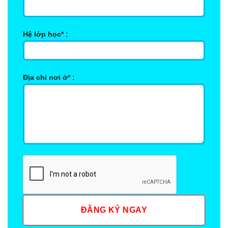
Hệ lớp học* :
Địa chỉ nơi ở* :