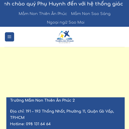
Chuyển
ính chào quý Phụ Huynh đến với hệ thống giáo d
đến
Mầm Non Thiên Ân Phúc
Mầm Non Sao Sáng
nội
Ngoại ngữ Sao Mai
dung
Trường Mầm Non Thiên Ân Phúc 2
Địa chỉ:
191 – 193 Thống Nhất, Phường 11, Quận Gò Vấp,
TP.HCM
Hotline:
098 131 64 64