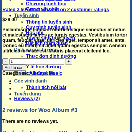
Chương trình học
Cơ sở vật chất
Rated
3.50
out of 5 based on
2
customer ratings
Tuyển sinh
$
29.00
Thông tin tuyển sinh
Quy trình tuyển sinh
Pellentesque habitant morbi tristique senectus et netus
Học phí
et malesuada fames ac turpis egestas. Vestibulum tortor
Tuyển sinh trực tuyến
quam, feugiat vitae, ultricies eget, tempor sit amet, ante.
Đặt lịch tham quan
Donec eu libero sit amet quam egestas semper. Aenean
Dịch vụ của trường
ultricies mi vitae est. Mauris placerat eleifend leo.
Thực đơn dinh dưỡng
Woo
Dịch vụ đưa đón
Album
Y tế học đường
Add to cart
#3
Categories:
Albums
,
Music
Tin tức và Sự kiện
quantity
Góc vinh danh
Thành tích nổi bật
Tuyển dụng
Reviews (2)
2 reviews for
Woo Album #3
There are no reviews yet.