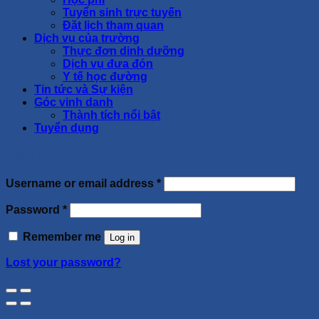
Tuyển sinh trực tuyến
Đặt lịch tham quan
Dịch vụ của trường
Thực đơn dinh dưỡng
Dịch vụ đưa đón
Y tế học đường
Tin tức và Sự kiện
Góc vinh danh
Thành tích nổi bật
Tuyển dụng
Login
Username or email address
*
Password
*
Remember me
Log in
Lost your password?