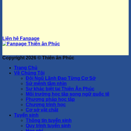
Liên hệ Fanpage
Copyright 2026 ©
Thiên ân Phúc
Trang Chủ
Về Chúng Tôi
Đội Ngũ Lãnh Đạo Từng Cơ Sở
Sứ mệnh tầm nhìn
Sự khác biệt tại Thiên Ân Phúc
Môi trường học tập song ngữ quốc tế
Phương pháp học tập
Chương trình học
Cơ sở vật chất
Tuyển sinh
Thông tin tuyển sinh
Quy trình tuyển sinh
Học phí