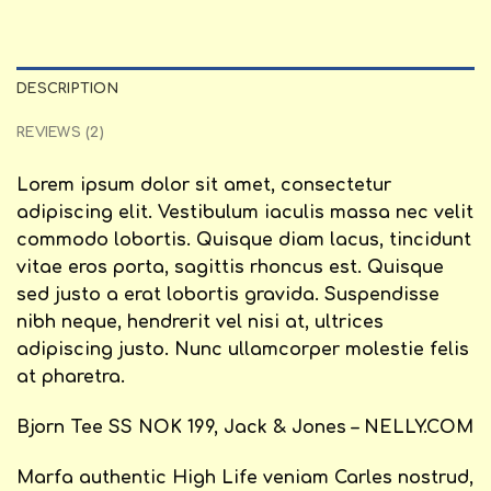
DESCRIPTION
REVIEWS (2)
Lorem ipsum dolor sit amet, consectetur
adipiscing elit. Vestibulum iaculis massa nec velit
commodo lobortis. Quisque diam lacus, tincidunt
vitae eros porta, sagittis rhoncus est. Quisque
sed justo a erat lobortis gravida. Suspendisse
nibh neque, hendrerit vel nisi at, ultrices
adipiscing justo. Nunc ullamcorper molestie felis
at pharetra.
Bjorn Tee SS NOK 199, Jack & Jones – NELLY.COM
Marfa authentic High Life veniam Carles nostrud,