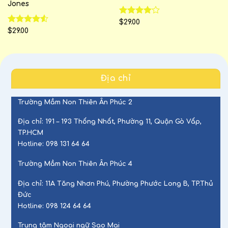
Jones
Rated
$
29.00
4.00
out
Rated
$
29.00
of 5
4.50
out
of 5
Địa chỉ
Trường Mầm Non Thiên Ân Phúc 2
Địa chỉ:
191 – 193 Thống Nhất, Phường 11, Quận Gò Vấp,
TP.HCM
Hotline:
098 131 64 64
Trường Mầm Non Thiên Ân Phúc 4
Địa chỉ:
11A Tăng Nhơn Phú, Phường Phước Long B, TP.Thủ
Đức
Hotline:
098 124 64 64
Trung tâm Ngoại ngữ Sao Mai