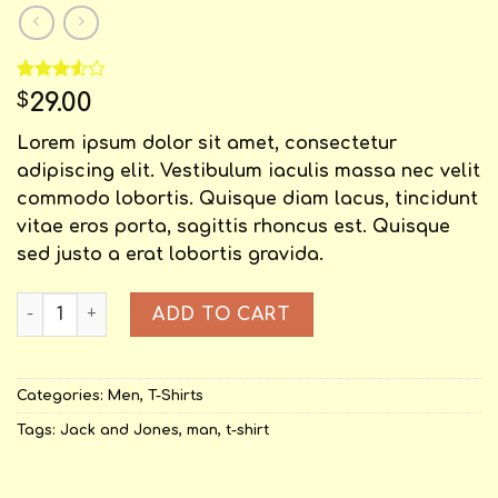
Rated
2
29.00
$
3.50
out
of 5
Lorem ipsum dolor sit amet, consectetur
based
on
adipiscing elit. Vestibulum iaculis massa nec velit
customer
commodo lobortis. Quisque diam lacus, tincidunt
ratings
vitae eros porta, sagittis rhoncus est. Quisque
sed justo a erat lobortis gravida.
Bjorn Tee SS Jack & Jones quantity
ADD TO CART
Categories:
Men
,
T-Shirts
Tags:
Jack and Jones
,
man
,
t-shirt