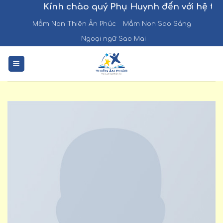
Chuyển
Kính chào quý Phụ Huynh đến với hệ thốn
đến
Mầm Non Thiên Ân Phúc
Mầm Non Sao Sáng
nội
Ngoại ngữ Sao Mai
dung