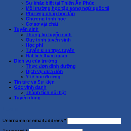
Sự khác biệt tại Thiên Ân Phúc
Môi trường học tập song ngữ quốc tế
Phương pháp học tập
Chương trình học
Cơ sở vật chất
Tuyển sinh
Thông tin tuyển sinh
Quy trình tuyển sinh
Học phí
Tuyển sinh trực tuyến
Đặt lịch tham quan
Dịch vụ của trường
Thực đơn dinh dưỡng
Dịch vụ đưa đón
Y tế học đường
Tin tức và Sự kiện
Góc vinh danh
Thành tích nổi bật
Tuyển dụng
Login
Username or email address
*