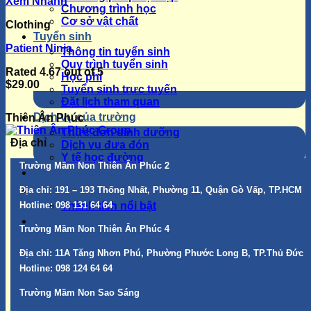
Xem Nhanh
Chương trình học
Cơ sở vật chất
Clothing
Tuyển sinh
Patient Ninja
Thông tin tuyển sinh
Quy trình tuyển sinh
Rated
4.67
out of 5
Học phí
$
29.00
Tuyển sinh trực tuyến
Đặt lịch tham quan
Dịch vụ của trường
Thiên Ân Phúc
Thực đơn dinh dưỡng
Địa chỉ
Dịch vụ đưa đón
Y tế học đường
Trường Mầm Non Thiên Ân Phúc 2
Tin tức và Sự kiện
Địa chỉ:
191 – 193 Thống Nhất, Phường 11, Quận Gò Vấp, TP.HCM
Góc vinh danh
Hotline:
098 131 64 64
Thành tích nổi bật
Tuyển dụng
Trường Mầm Non Thiên Ân Phúc 4
Địa chỉ:
11A Tăng Nhơn Phú, Phường Phước Long B, TP.Thủ Đức
Hotline:
098 124 64 64
Trường Mầm Non Sao Sáng