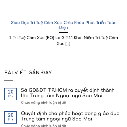
Giáo Dục Trí Tuệ Cảm Xúc: Chìa Khóa Phát Triển Toàn
Diện
1. Trí Tuệ Cảm Xúc (EQ) Là Gì? 1.1 Khái Niệm Trí Tuệ Cảm
Xúc [...]
BÀI VIẾT GẦN ĐÂY
Sở GD&ĐT TP.HCM ra quyết định thành
20
lập Trung tâm Ngoại ngữ Sao Mai
Th9
ở
Chức năng bình luận bị tắt
Sở
GD&ĐT
Quyết định cho phép hoạt động giáo dục
20
TP.HCM
Trung tâm ngoại ngữ Sao Mai
Th9
ra
ở
Chức năng bình luận bị tắt
quyết