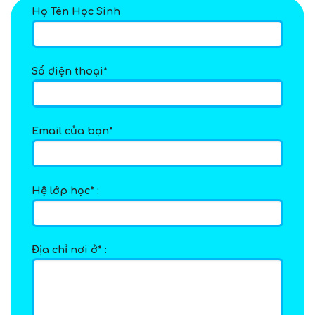
Họ Tên Học Sinh
Số điện thoại*
Email của bạn*
Hệ lớp học* :
Địa chỉ nơi ở* :