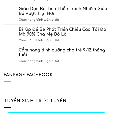
Quyết
định
định
Giáo Dục Bé Tinh Thần Trách Nhiệm Giúp
thành
cho
lập
Bé Vượt Trội Hơn
phép
Trung
ở
Chức năng bình luận bị tắt
hoạt
tâm
Giáo
động
Ngoại
Dục
Bí Kíp Để Bé Phát Triển Chiều Cao Tối Đa
giáo
ngữ
Bé
dục
Mà 90% Cha Mẹ Bỏ Lỡ!
Sao
Tinh
Trung
Mai
ở
Chức năng bình luận bị tắt
Thần
tâm
Bí
Trách
ngoại
Kíp
Cẩm nang dinh dưỡng cho trẻ 9-12 tháng
Nhiệm
ngữ
Để
Giúp
tuổi
Sao
Bé
Bé
Mai
ở
Chức năng bình luận bị tắt
Phát
Vượt
Cẩm
Triển
Trội
nang
Chiều
Hơn
dinh
FANPAGE FACEBOOK
Cao
dưỡng
Tối
cho
Đa
trẻ
Mà
9-
90%
12
Cha
tháng
Mẹ
TUYỂN SINH TRỰC TUYẾN
tuổi
Bỏ
Lỡ!