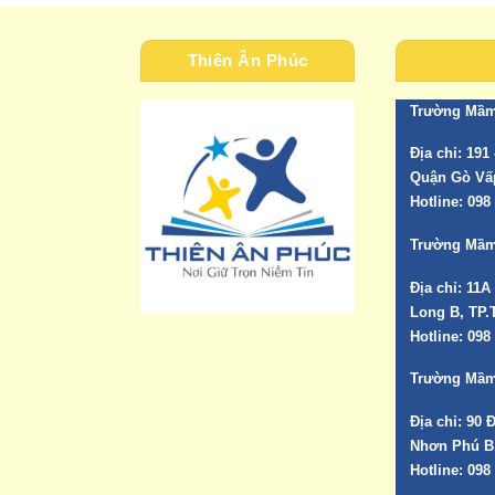
Thiên Ân Phúc
Trường Mầm
Địa chỉ:
191 
Quận Gò Vấ
Hotline:
098 
Trường Mầm
Địa chỉ:
11A
Long B, TP.
Hotline:
098 
Trường Mầm
Địa chỉ:
90 Đ
Nhơn Phú B
Hotline:
098 