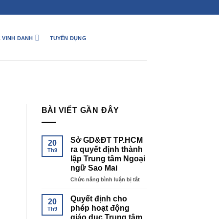
 VINH DANH
TUYỂN DỤNG
TIN TỨC
Quyết định cho phép hoạt độ
BÀI VIẾT GẦN ĐÂY
ngoại ngữ S
Cấp phép HĐ 
Sở GD&ĐT TP.HCM
20
ra quyết định thành
Th9
TIẾP TỤC ĐỌC
lập Trung tâm Ngoại
ngữ Sao Mai
ở
Chức năng bình luận bị tắt
Sở
GD&ĐT
Quyết định cho
20
TP.HCM
phép hoạt động
Th9
ra
giáo dục Trung tâm