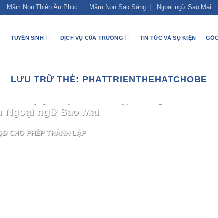
Mầm Non Thiên Ân Phúc
Mầm Non Sao Sáng
Ngoại ngữ Sao Mai
TUYỂN SINH
DỊCH VỤ CỦA TRƯỜNG
TIN TỨC VÀ SỰ KIỆN
GÓC
LƯU TRỮ THẺ:
PHATTRIENTHEHATCHOBE
TIN TỨC
M ra quyết định thành lập Trung
m Ngoại ngữ Sao Mai
QĐ CHO PHÉP THÀNH LẬP
TIẾP TỤC ĐỌC
→