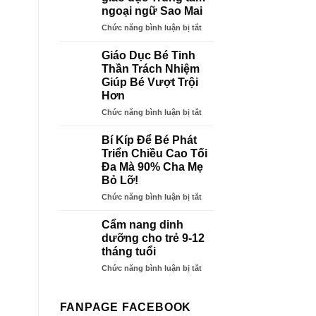
quyết
ngoại ngữ Sao Mai
định
thành
ở
Chức năng bình luận bị tắt
lập
Quyết
Trung
định
Giáo Dục Bé Tinh
tâm
cho
Thần Trách Nhiệm
Ngoại
phép
Giúp Bé Vượt Trội
ngữ
hoạt
Hơn
Sao
động
Mai
giáo
ở
Chức năng bình luận bị tắt
dục
Giáo
Trung
Dục
Bí Kíp Để Bé Phát
tâm
Bé
Triển Chiều Cao Tối
ngoại
Tinh
Đa Mà 90% Cha Mẹ
ngữ
Thần
Bỏ Lỡ!
Sao
Trách
Mai
Nhiệm
ở
Chức năng bình luận bị tắt
Giúp
Bí
Bé
Kíp
Cẩm nang dinh
Vượt
Để
dưỡng cho trẻ 9-12
Trội
Bé
tháng tuổi
Hơn
Phát
ở
Chức năng bình luận bị tắt
Triển
Cẩm
Chiều
nang
Cao
dinh
Tối
FANPAGE FACEBOOK
dưỡng