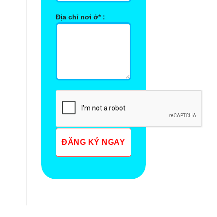
Địa chỉ nơi ở* :